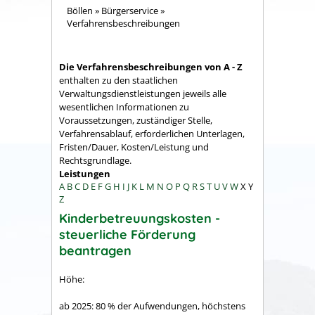
Böllen
»
Bürgerservice
»
Verfahrensbeschreibungen
Die Verfahrensbeschreibungen von A - Z
enthalten zu den staatlichen
Verwaltungsdienstleistungen jeweils alle
wesentlichen Informationen zu
Voraussetzungen, zuständiger Stelle,
Verfahrensablauf, erforderlichen Unterlagen,
Fristen/Dauer, Kosten/Leistung und
Rechtsgrundlage.
Leistungen
A
B
C
D
E
F
G
H
I
J
K
L
M
N
O
P
Q
R
S
T
U
V
W
X
Y
Z
Kinderbetreuungskosten -
steuerliche Förderung
beantragen
Höhe:
ab 2025: 80 % der Aufwendungen, höchstens