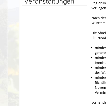
Veranstaltungen
Regierun
vorliegen
Nach der
Württemb
Die Abte
die zust
mindes
genehm
mindes
Immiss
mindes
des Wa
mindes
Richtl
Novemb
Vermin
vorhanden