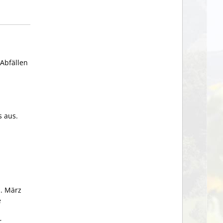
Abfällen
s aus.
. März
e
r