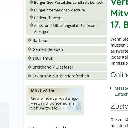
Ver
Bürger-Geo-Portal des Landkreis Lörrach
Mit
Bürgerinformationsbroschüre
Bodenrichtwerte
17.
Amts- und Mitteilungsblatt Schönauer
Anzeiger
Wenn Sie
Rathaus
müssen S
Gemeindeleben
auswerte
jedes Ka
Tourismus
Immissio
Breitband / Glasfaser
Onli
Erklärung zur Barrierefreiheit
Messbe
Luftsc
Zustä
Die zustä
meisten 