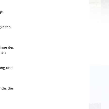
ge
keiten,
Sinne des
inen
rung und
nde, die