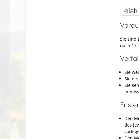
Leist
Vorau
Sie sind
nach 17.
Verfa
Sie we
Sie er
Sie se
Immiss
Friste
Den Me
des je
vorleg
Den Me