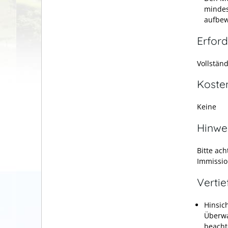
mindes
aufbew
Erford
Vollstän
Koste
Keine
Hinwe
Bitte ac
Immissio
Verti
Hinsic
Überwa
beacht