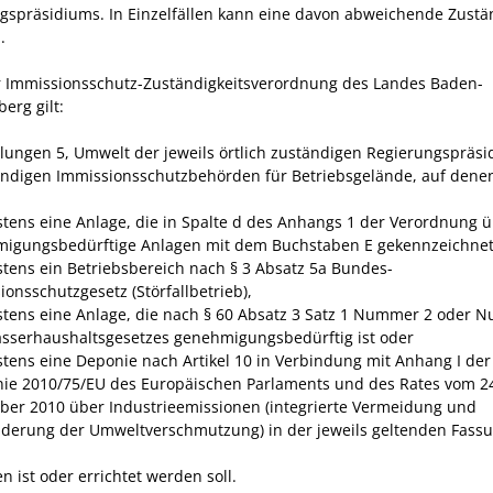
gspräsidiums. In Einzelfällen kann eine davon abweichende Zustä
.
 Immissionsschutz-Zuständigkeitsverordnung des Landes Baden-
erg gilt:
ilungen 5, Umwelt der jeweils örtlich zuständigen Regierungspräsi
ändigen Immissionsschutzbehörden für Betriebsgelände, auf dene
tens eine Anlage, die in Spalte d des Anhangs 1 der Verordnung 
igungsbedürftige Anlagen mit dem Buchstaben E gekennzeichnet 
tens ein Betriebsbereich nach § 3 Absatz 5a Bundes-
ionsschutzgesetz (Störfallbetrieb),
tens eine Anlage, die nach § 60 Absatz 3 Satz 1 Nummer 2 oder 
sserhaushaltsgesetzes genehmigungsbedürftig ist oder
tens eine Deponie nach Artikel 10 in Verbindung mit Anhang I der
inie 2010/75/EU des Europäischen Parlaments und des Rates vom 2
er 2010 über Industrieemissionen (integrierte Vermeidung und
derung der Umweltverschmutzung) in der jeweils geltenden Fass
 ist oder errichtet werden soll.