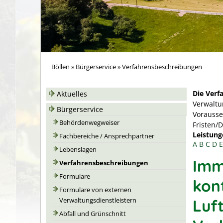
Böllen
»
Bürgerservice
»
Verfahrensbeschreibungen
Die Verf
Aktuelles
Verwaltu
Bürgerservice
Vorausse
Behördenwegweiser
Fristen/
Leistung
Fachbereiche / Ansprechpartner
A
B
C
D
E
Lebenslagen
Imm
Verfahrensbeschreibungen
Formulare
kon
Formulare von externen
Luf
Verwaltungsdienstleistern
Abfall und Grünschnitt