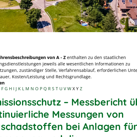
ahrensbeschreibungen von A - Z
enthalten zu den staatlichen
ngsdienstleistungen jeweils alle wesentlichen Informationen zu
tzungen, zuständiger Stelle, Verfahrensablauf, erforderlichen Unt
Dauer, Kosten/Leistung und Rechtsgrundlage.
en
F
G
H
I
J
K
L
M
N
O
P
Q
R
S
T
U
V
W
X
Y
Z
issionsschutz – Messbericht ü
tinuierliche Messungen von
tschadstoffen bei Anlagen für