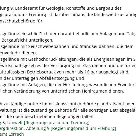
ilung 9, Landesamt für Geologie, Rohstoffe und Bergbau des
gspräsidiums Freiburg ist darüber hinaus die landesweit zuständi
nsschutzbehörde für
bsgelände einschließlich der darauf befindlichen Anlagen und Tätig
r Bergaufsicht unterliegen,
bsgelände mit Seilschwebebahnen und Standseilbahnen, die dem
enverkehr dienen,
bsgelände mit Gashochdruckleitungen, die als Energieanlagen im 
ewirtschaftsgesetzes der Versorgung mit Gas dienen und die für e
l zulässigen Betriebsdruck von mehr als 16 bar ausgelegt sind,
n der untertägigen Abfallentsorgung und
bsgelände mit Anlagen, die der Herstellung, wesentlichen Erweite
lichen Veränderung von unterirdischen Hohlräumen dienen.
ich zuständige untere Immissionsschutzbehörde (Landratsamt oder
altung) ist die zuständige Behörde für alle sonstigen Betriebsgelä
ter die oben beschriebenen Regelungen fallen.
g 5, Umwelt [Regierungspräsidium Freiburg]
rgdirektion, Abteilung 9 [Regierungspräsidium Freiburg]
amt Lörrach