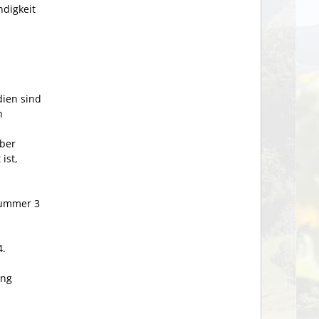
ndigkeit
dien sind
n
über
ist,
Nummer 3
4.
ung