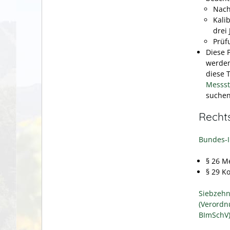
Nach
Kali
drei 
Prüfu
Diese 
werden
diese 
Messst
suchen
Recht
Bundes-I
§ 26 M
§ 29 K
Siebzehn
(Verordn
BImSchV