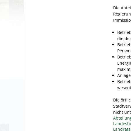
Die Abte
Regierun
Immissio
Betrie
die de
Betrie
Person
Betrie
Energi
maxima
Anlage
Betrie
wesent
Die örtl
Stadtverw
nicht un
Abteilun
Landesbe
Landrats