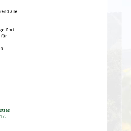
rend alle
geführt
 für
en
stzes
17.