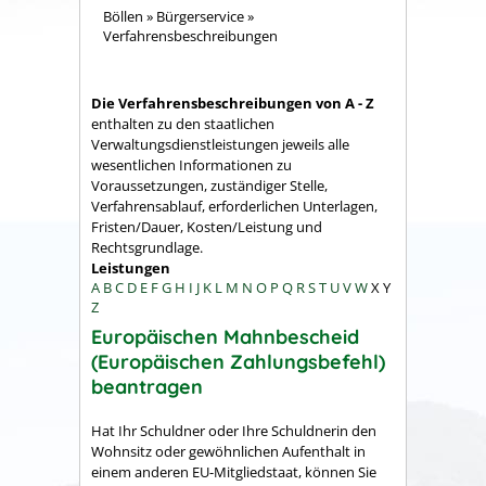
Böllen
»
Bürgerservice
»
Verfahrensbeschreibungen
Die Verfahrensbeschreibungen von A - Z
enthalten zu den staatlichen
Verwaltungsdienstleistungen jeweils alle
wesentlichen Informationen zu
Voraussetzungen, zuständiger Stelle,
Verfahrensablauf, erforderlichen Unterlagen,
Fristen/Dauer, Kosten/Leistung und
Rechtsgrundlage.
Leistungen
A
B
C
D
E
F
G
H
I
J
K
L
M
N
O
P
Q
R
S
T
U
V
W
X
Y
Z
Europäischen Mahnbescheid
(Europäischen Zahlungsbefehl)
beantragen
Hat Ihr Schuldner oder Ihre Schuldnerin den
Wohnsitz oder gewöhnlichen Aufenthalt in
einem anderen EU-Mitgliedstaat, können Sie