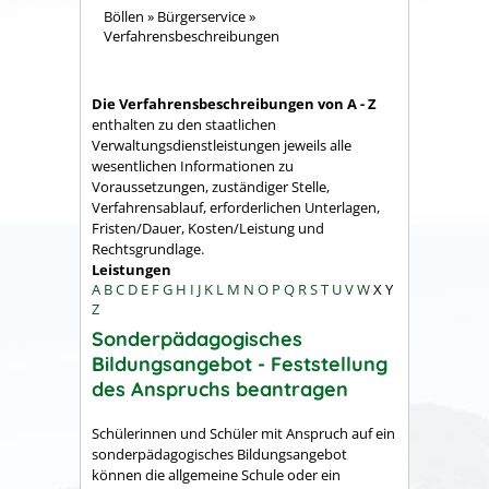
Böllen
»
Bürgerservice
»
Verfahrensbeschreibungen
Die Verfahrensbeschreibungen von A - Z
enthalten zu den staatlichen
Verwaltungsdienstleistungen jeweils alle
wesentlichen Informationen zu
Voraussetzungen, zuständiger Stelle,
Verfahrensablauf, erforderlichen Unterlagen,
Fristen/Dauer, Kosten/Leistung und
Rechtsgrundlage.
Leistungen
A
B
C
D
E
F
G
H
I
J
K
L
M
N
O
P
Q
R
S
T
U
V
W
X
Y
Z
Sonderpädagogisches
Bildungsangebot - Feststellung
des Anspruchs beantragen
Schülerinnen und Schüler mit Anspruch auf ein
sonderpädagogisches Bildungsangebot
können die allgemeine Schule oder ein