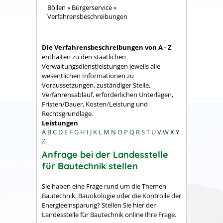
Böllen
»
Bürgerservice
»
Verfahrensbeschreibungen
Die Verfahrensbeschreibungen von A - Z
enthalten zu den staatlichen
Verwaltungsdienstleistungen jeweils alle
wesentlichen Informationen zu
Voraussetzungen, zuständiger Stelle,
Verfahrensablauf, erforderlichen Unterlagen,
Fristen/Dauer, Kosten/Leistung und
Rechtsgrundlage.
Leistungen
A
B
C
D
E
F
G
H
I
J
K
L
M
N
O
P
Q
R
S
T
U
V
W
X
Y
Z
Anfrage bei der Landesstelle
für Bautechnik stellen
Sie haben eine Frage rund um die Themen
Bautechnik, Bauökologie oder die Kontrolle der
Energieeinsparung? Stellen Sie hier der
Landesstelle für Bautechnik online Ihre Frage.