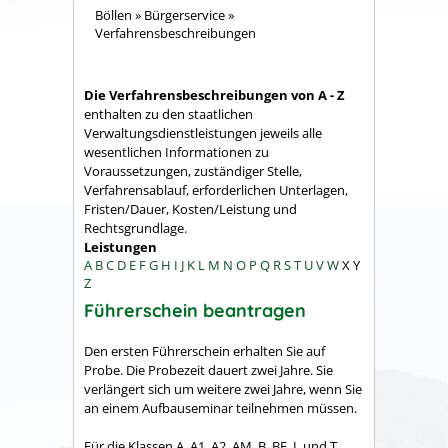
Böllen
»
Bürgerservice
»
Verfahrensbeschreibungen
Die Verfahrensbeschreibungen von A - Z
enthalten zu den staatlichen
Verwaltungsdienstleistungen jeweils alle
wesentlichen Informationen zu
Voraussetzungen, zuständiger Stelle,
Verfahrensablauf, erforderlichen Unterlagen,
Fristen/Dauer, Kosten/Leistung und
Rechtsgrundlage.
Leistungen
A
B
C
D
E
F
G
H
I
J
K
L
M
N
O
P
Q
R
S
T
U
V
W
X
Y
Z
Führerschein beantragen
Den ersten Führerschein erhalten Sie auf
Probe. Die Probezeit dauert zwei Jahre.
Sie
verlängert sich um weitere zwei Jahre, wenn Sie
an einem Aufbauseminar teilnehmen mü
s
sen.
Für die Klassen A, A1, A2, AM, B, BE, L und T