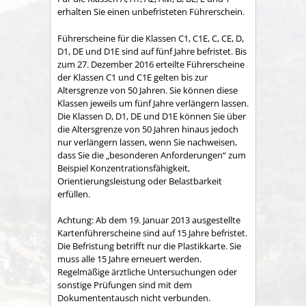
erhalten Sie einen unbefristeten Führerschein.
Führerscheine für die Klassen C1, C1E, C, CE, D,
D1, DE und D1E sind auf fünf Jahre befristet. Bis
zum 27. Dezember 2016 erteilte Führerscheine
der Klassen C1 und C1E gelten bis zur
Altersgrenze von 50 Jahren. Sie können diese
Klassen jeweils um fünf Jahre verlängern lassen.
Die Klassen D, D1, DE und D1E können Sie über
die Altersgrenze von 50 Jahren hinaus jedoch
nur verlängern la
s
sen, wenn Sie nachweisen,
dass Sie die „besonderen Anforderu
n
gen“ zum
Beispiel Konzentrationsfähigkeit,
Orientierungsleistung oder Belastbarkeit
erfüllen.
Achtung:
Ab dem 19. Januar 2013 ausgestellte
Kartenführersche
i
ne sind auf 15 Jahre befristet.
Die Befristung betrifft nur die Pla
s
tikkarte. Sie
muss alle 15 Jahre erneuert werden.
Regelmäßige ärztliche Untersuchungen oder
sonstige Prüfungen sind mit dem
Dokumententausch nicht verbunden.