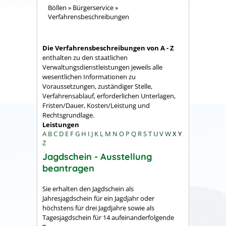
Böllen
»
Bürgerservice
»
Verfahrensbeschreibungen
Die Verfahrensbeschreibungen von A - Z
enthalten zu den staatlichen
Verwaltungsdienstleistungen jeweils alle
wesentlichen Informationen zu
Voraussetzungen, zuständiger Stelle,
Verfahrensablauf, erforderlichen Unterlagen,
Fristen/Dauer, Kosten/Leistung und
Rechtsgrundlage.
Leistungen
A
B
C
D
E
F
G
H
I
J
K
L
M
N
O
P
Q
R
S
T
U
V
W
X
Y
Z
Jagdschein - Ausstellung
beantragen
Sie erhalten den Jagdschein als
Jahresjagdschein für ein Jagdjahr oder
höchstens für drei Jagdjahre sowie als
Tagesjagdschein für 14 aufeinanderfolgende