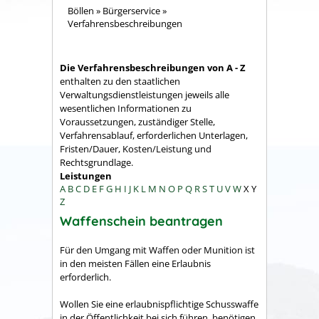
Böllen
»
Bürgerservice
»
Verfahrensbeschreibungen
Die Verfahrensbeschreibungen von A - Z
enthalten zu den staatlichen
Verwaltungsdienstleistungen jeweils alle
wesentlichen Informationen zu
Voraussetzungen, zuständiger Stelle,
Verfahrensablauf, erforderlichen Unterlagen,
Fristen/Dauer, Kosten/Leistung und
Rechtsgrundlage.
Leistungen
A
B
C
D
E
F
G
H
I
J
K
L
M
N
O
P
Q
R
S
T
U
V
W
X
Y
Z
Waffenschein beantragen
Für den Umgang mit Waffen oder Munition ist
in den meisten Fällen eine Erlaubnis
erforderlich.
Wollen Sie eine erlaubnispflichtige Schusswaffe
in der Öffentlichkeit bei sich führen, benötigen