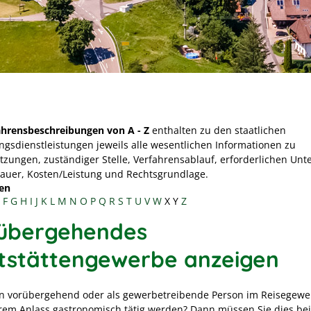
ahrensbeschreibungen von A - Z
enthalten zu den staatlichen
ngsdienstleistungen jeweils alle wesentlichen Informationen zu
tzungen, zuständiger Stelle, Verfahrensablauf, erforderlichen Unt
Dauer, Kosten/Leistung und Rechtsgrundlage.
en
F
G
H
I
J
K
L
M
N
O
P
Q
R
S
T
U
V
W
X
Y
Z
übergehendes
tstättengewerbe anzeigen
en vorübergehend oder als gewerbetreibende Person im Reisegewe
em Anlass gastronomisch tätig werden? Dann müssen Sie dies bei