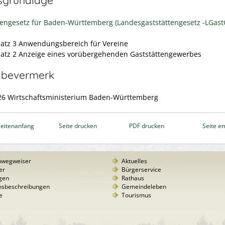
tengesetz für Baden-Württemberg (Landesgaststättengesetz -LGast
satz 3 Anwendungsbereich für Vereine
satz 2 Anzeige eines vorübergehenden Gaststättengewerbes
abevermerk
26 Wirtschaftsministerium Baden-Württemberg
eitenanfang
Seite drucken
PDF drucken
Seite e
nwegweiser
Aktuelles
er
Bürgerservice
gen
Rathaus
nsbeschreibungen
Gemeindeleben
e
Tourismus