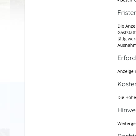
Friste
Die Anze
Gaststät
tätig we
Ausnahme
Erford
Anzeige 
Koste
Die Höhe
Hinwe
Weiterge
Recht