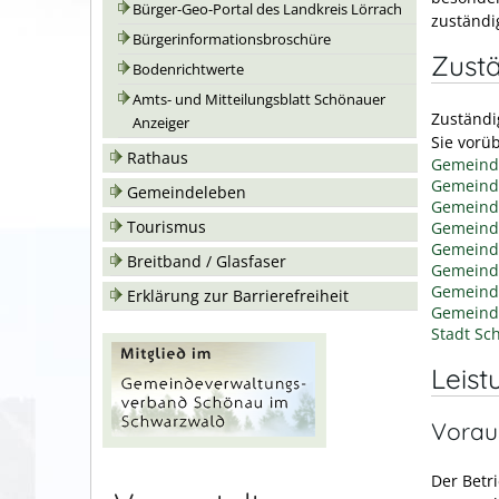
Bürger-Geo-Portal des Landkreis Lörrach
zuständi
Bürgerinformationsbroschüre
Zustä
Bodenrichtwerte
Amts- und Mitteilungsblatt Schönauer
Zuständi
Anzeiger
Sie vorü
Rathaus
Gemeinde
Gemeind
Gemeindeleben
Gemeind
Tourismus
Gemeind
Gemeind
Breitband / Glasfaser
Gemeind
Gemein
Erklärung zur Barrierefreiheit
Gemeind
Stadt Sc
Leist
Vorau
Der Betr