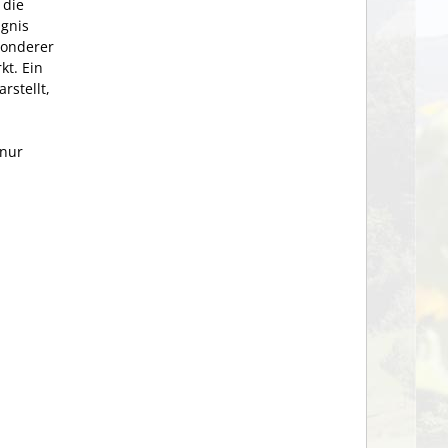
 die
ignis
sonderer
kt. Ein
rstellt,
 nur