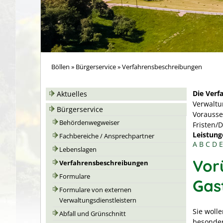
Böllen
»
Bürgerservice
»
Verfahrensbeschreibungen
Die Verf
Aktuelles
Verwaltu
Bürgerservice
Vorausse
Behördenwegweiser
Fristen/
Leistung
Fachbereiche / Ansprechpartner
A
B
C
D
E
Lebenslagen
Vor
Verfahrensbeschreibungen
Formulare
Gas
Formulare von externen
Verwaltungsdienstleistern
Sie woll
Abfall und Grünschnitt
besonder