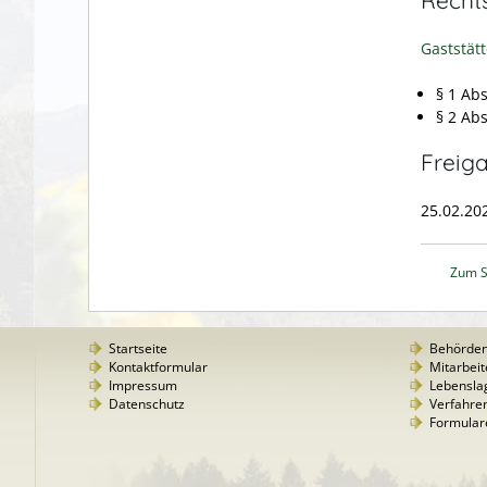
Gaststät
§ 1 Ab
§ 2 Ab
Freig
25.02.20
Zum S
Startseite
Behörde
Kontaktformular
Mitarbeit
Impressum
Lebensla
Datenschutz
Verfahre
Formular