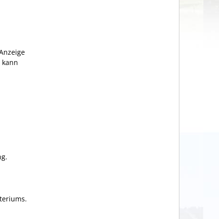
 Anzeige
e kann
ng.
teriums.