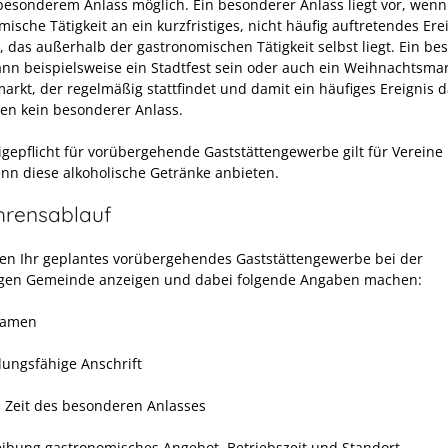
besonderem Anlass möglich. Ein besonderer Anlass liegt vor, wenn
ische Tätigkeit an ein kurzfristiges, nicht häufig auftretendes Ere
, das außerhalb der gastronomischen Tätigkeit selbst liegt. Ein be
ann beispielsweise ein Stadtfest sein oder auch ein Weihnachtsmar
rkt, der regelmäßig stattfindet und damit ein häufiges Ereignis da
gen kein besonderer Anlass.
igepflicht für vorübergehende Gaststättengewerbe gilt für Vereine
nn diese alkoholische Getränke anbieten.
hrensablauf
en Ihr geplantes vorübergehendes Gaststättengewerbe bei der
gen Gemeinde anzeigen und dabei folgende Angaben machen:
Namen
dungsfähige Anschrift
d Zeit des besonderen Anlasses
eibung gastronomisches Angebot, Betriebszeit und Standort