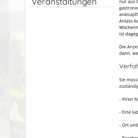
Veranstaltungen
nur aus 
gastronom
anknüpft
Anlass k
Wochenma
ist dage
Die Anze
dann, we
Verfa
Sie müss
zuständi
- Ihren 
- Eine la
- Ort un
- Beschr