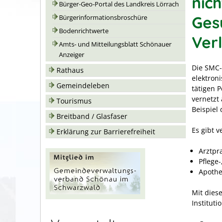
nic
Bürger-Geo-Portal des Landkreis Lörrach
Ges
Bürgerinformationsbroschüre
Bodenrichtwerte
Ver
Amts- und Mitteilungsblatt Schönauer
Anzeiger
Die SMC-
Rathaus
elektroni
Gemeindeleben
tätigen P
vernetzt
Tourismus
Beispiel 
Breitband / Glasfaser
Es gibt 
Erklärung zur Barrierefreiheit
Arztpr
Pflege
Apoth
Mit dies
Instituti