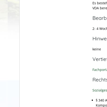
Es beste
VDA bere
Bearb
2- 4 Woc
Hinwe
keine
Verti
Fachport
Recht
Sozialge
§ 340 
Kompon