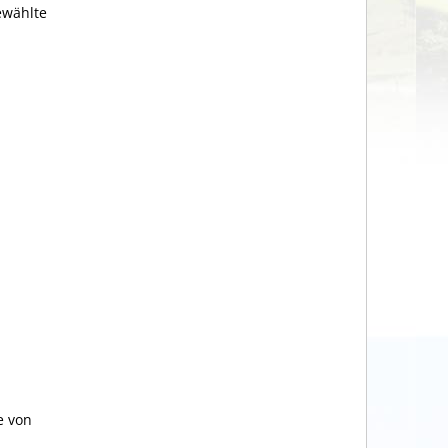
ewählte
e von