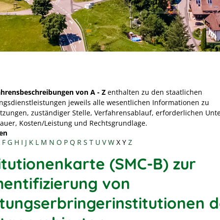
ahrensbeschreibungen von A - Z
enthalten zu den staatlichen
ngsdienstleistungen jeweils alle wesentlichen Informationen zu
tzungen, zuständiger Stelle, Verfahrensablauf, erforderlichen Unt
Dauer, Kosten/Leistung und Rechtsgrundlage.
en
F
G
H
I
J
K
L
M
N
O
P
Q
R
S
T
U
V
W
X
Y
Z
titutionenkarte (SMC-B) zur
hentifizierung von
stungserbringerinstitutionen 