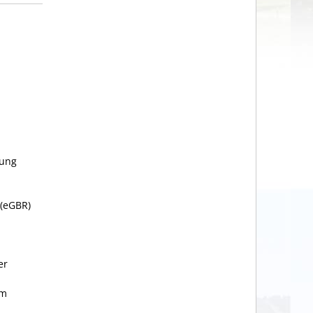
tung
 (eGBR)
er
em