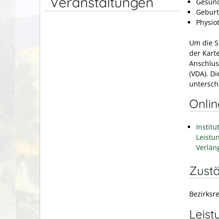
Veranstaltungen
Gesund
Geburt
Physio
Um die S
der Kart
Anschlus
(VDA). D
untersch
Onli
Instit
Leistu
Verlän
Zustä
Bezirksr
Leist