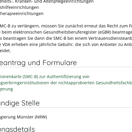
heits-, Kranken- und Altenpflegeeinrichtungen
shilfeeinrichtungen
therapieeinrichtungen
MC-B zu verlängern, müssen Sie zunächst erneut das Recht zum 
e beim elektronischen Gesundheitsberuferegister (eGBR) beantrag
s beantragen Sie dann die SMC-B bei einem Vertrauensdiensteanb
ie VDA erheben eine jährliche Gebühr, die sich von Anbieter zu Anb
eidet.
neantrag und Formulare
utionenkarte (SMC-B) zur Authentifizierung von
ngserbringerinstitutionen der nichtapprobierten Gesundheitsfach
gerung
ndige Stelle
egierung Münster (NRW)
ungsdetails