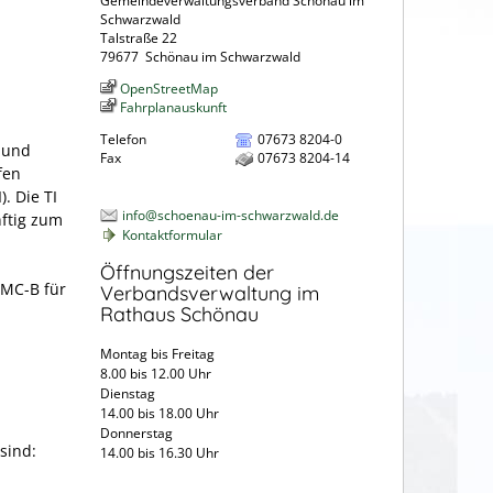
Gemeindeverwaltungsverband Schönau im
Schwarzwald
Talstraße 22
79677
Schönau im Schwarzwald
OpenStreetMap
Fahrplanauskunft
Telefon
07673 8204-0
e und
Fax
07673 8204-14
fen
. Die TI
info@schoenau-im-schwarzwald.de
nftig zum
Kontaktformular
Öffnungszeiten der
SMC-B für
Verbandsverwaltung im
Rathaus Schönau
Montag bis Freitag
8.00 bis 12.00 Uhr
Dienstag
14.00 bis 18.00 Uhr
Donnerstag
sind:
14.00 bis 16.30 Uhr