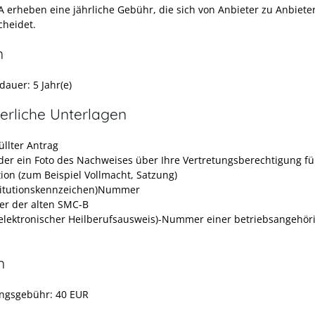
A erheben eine jährliche Gebühr, die sich von Anbieter zu Anbiete
cheidet.
n
dauer: 5 Jahr(e)
erliche Unterlagen
üllter Antrag
der ein Foto des Nachweises über Ihre Vertretungsberechtigung fü
tion (zum Beispiel Vollmacht, Satzung)
stitutionskennzeichen)Nummer
r der alten SMC-B
elektronischer Heilberufsausweis)-Nummer einer betriebsangehör
n
ngsgebühr: 40 EUR