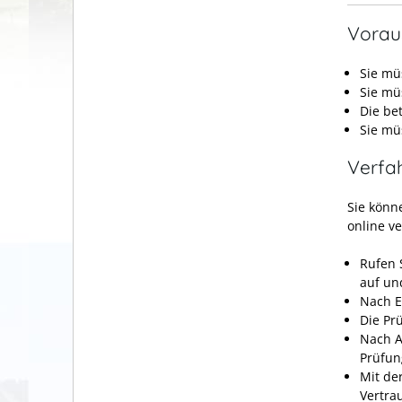
Vorau
Sie mü
Sie mü
Die be
Sie mü
Verfa
Sie könn
online v
Rufen 
auf un
Nach E
Die Pr
Nach A
Prüfun
Mit de
Vertra