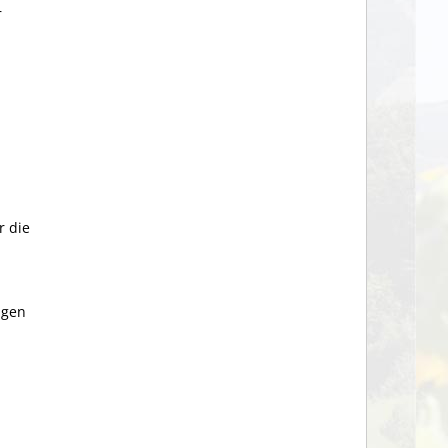
r
r die
igen