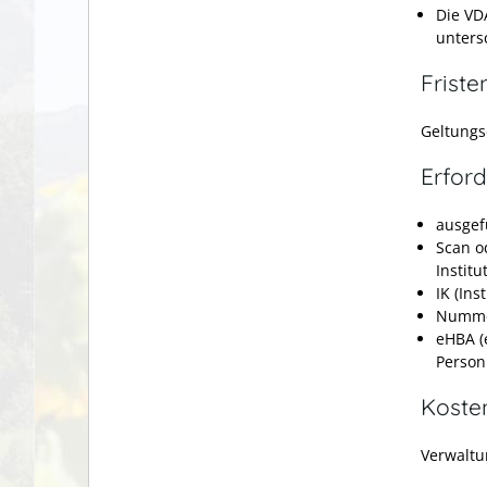
Die VD
unters
Friste
Geltungs
Erford
ausgef
Scan o
Institu
IK (In
Numme
eHBA (
Person
Koste
Verwaltu