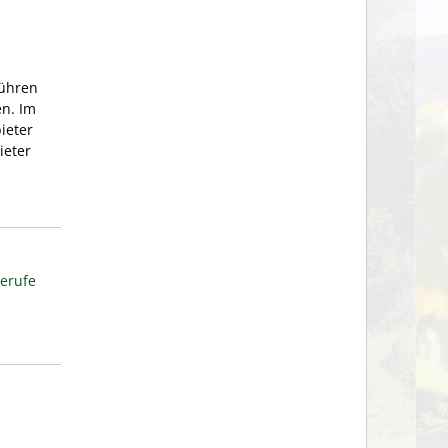
Führen
en. Im
ieter
ieter
berufe