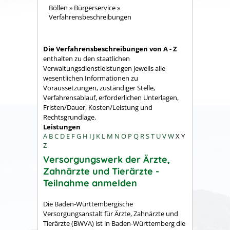
Böllen
»
Bürgerservice
»
Verfahrensbeschreibungen
Die Verfahrensbeschreibungen von A - Z
enthalten zu den staatlichen
Verwaltungsdienstleistungen jeweils alle
wesentlichen Informationen zu
Voraussetzungen, zuständiger Stelle,
Verfahrensablauf, erforderlichen Unterlagen,
Fristen/Dauer, Kosten/Leistung und
Rechtsgrundlage.
Leistungen
A
B
C
D
E
F
G
H
I
J
K
L
M
N
O
P
Q
R
S
T
U
V
W
X
Y
Z
Versorgungswerk der Ärzte,
Zahnärzte und Tierärzte -
Teilnahme anmelden
Die Baden-Württembergische
Versorgungsanstalt für Ärzte, Zahnärzte und
Tierärzte (BWVA) ist in Baden-Württemberg die