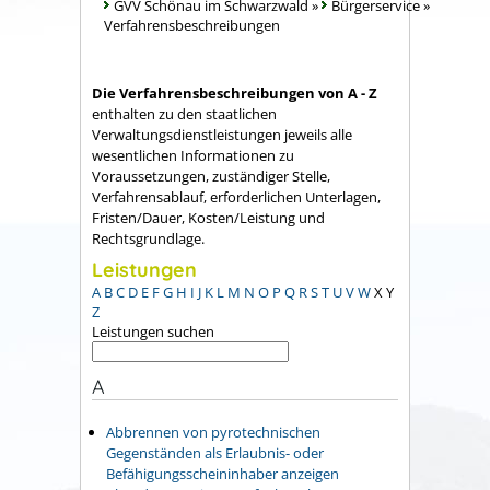
GVV Schönau im Schwarzwald
»
Bürgerservice
»
Verfahrensbeschreibungen
Die Verfahrensbeschreibungen von A - Z
enthalten zu den staatlichen
Verwaltungsdienstleistungen jeweils alle
wesentlichen Informationen zu
Voraussetzungen, zuständiger Stelle,
Verfahrensablauf, erforderlichen Unterlagen,
Fristen/Dauer, Kosten/Leistung und
Rechtsgrundlage.
Leistungen
A
B
C
D
E
F
G
H
I
J
K
L
M
N
O
P
Q
R
S
T
U
V
W
X
Y
Z
Leistungen suchen
A
Abbrennen von pyrotechnischen
Gegenständen als Erlaubnis- oder
Befähigungsscheininhaber anzeigen