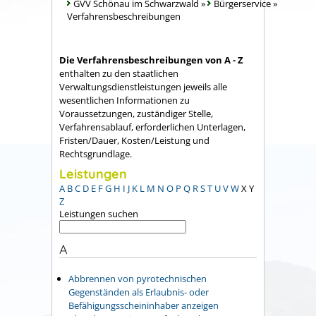
GVV Schönau im Schwarzwald
»
Bürgerservice
»
Verfahrensbeschreibungen
Die Verfahrensbeschreibungen von A - Z
enthalten zu den staatlichen
Verwaltungsdienstleistungen jeweils alle
wesentlichen Informationen zu
Voraussetzungen, zuständiger Stelle,
Verfahrensablauf, erforderlichen Unterlagen,
Fristen/Dauer, Kosten/Leistung und
Rechtsgrundlage.
Leistungen
A
B
C
D
E
F
G
H
I
J
K
L
M
N
O
P
Q
R
S
T
U
V
W
X
Y
Z
Leistungen suchen
A
Abbrennen von pyrotechnischen
Gegenständen als Erlaubnis- oder
Befähigungsscheininhaber anzeigen