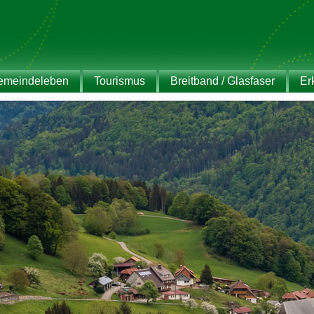
emeindeleben
Tourismus
Breitband / Glasfaser
Er