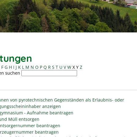
stungen
F
G
H
I
J
K
L
M
N
O
P
Q
R
S
T
U
V
W
X
Y
Z
en suchen
nen von pyrotechnischen Gegenständen als Erlaubnis- oder
gungsscheininhaber anzeigen
gymnasium - Aufnahme beantragen
 und Müll entsorgen
entsorgernummer beantragen
erzeugernummer beantragen