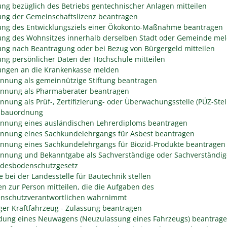
ng bezüglich des Betriebs gentechnischer Anlagen mitteilen
ng der Gemeinschaftslizenz beantragen
ng des Entwicklungsziels einer Ökokonto-Maßnahme beantragen
ng des Wohnsitzes innerhalb derselben Stadt oder Gemeinde me
ng nach Beantragung oder bei Bezug von Bürgergeld mitteilen
ng persönlicher Daten der Hochschule mitteilen
ngen an die Krankenkasse melden
nnung als gemeinnützige Stiftung beantragen
nnung als Pharmaberater beantragen
nnung als Prüf-, Zertifizierung- oder Überwachungsstelle (PÜZ-Stel
sbauordnung
nnung eines ausländischen Lehrerdiploms beantragen
nnung eines Sachkundelehrgangs für Asbest beantragen
nnung eines Sachkundelehrgangs für Biozid-Produkte beantragen
nnung und Bekanntgabe als Sachverständige oder Sachverständig
desbodenschutzgesetz
e bei der Landesstelle für Bautechnik stellen
n zur Person mitteilen, die die Aufgaben des
enschutzverantwortlichen wahrnimmt
er Kraftfahrzeug - Zulassung beantragen
ung eines Neuwagens (Neuzulassung eines Fahrzeugs) beantrag