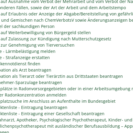
 auf Ausnahme vom Verbot der Mehrarbeit und vom Verbot der Na
onderen Fällen, sowie der Art der Arbeit und dem Arbeitstempo
 auf Erlaubnis oder Anzeige der Abgabe/Bereitstellung von gefährl
n und Gemischen nach ChemVerbotsV sowie Änderungsanzeigen be
l der sachkundigen Person
 auf Weiterbewilligung von Bürgergeld stellen
 auf Zulassung zur Kündigung nach Mutterschutzgesetz
 zur Genehmigung von Tierversuchen
e - Lärmbelästigung melden
e - Strafanzeige erstatten
kennotdienst finden
ation als Arzt beantragen
ation als Tierarzt oder Tierärztin aus Drittstaaten beantragen
nehmer-Sparzulage beantragen
splätze in Radonvorsorgegebieten oder in einer Arbeitsumgebung 
er Radonkonzentration anmelden
splatzsuche im Anschluss an Aufenthalte im Bundesgebiet
ektenliste - Eintragung beantragen
ektenliste - Eintragung einer Gesellschaft beantragen
Zahnarzt, Apotheker, Psychologischer Psychotherapeut, Kinder- und
lichenpsychotherapeut mit ausländischer Berufsausbildung – App
agen