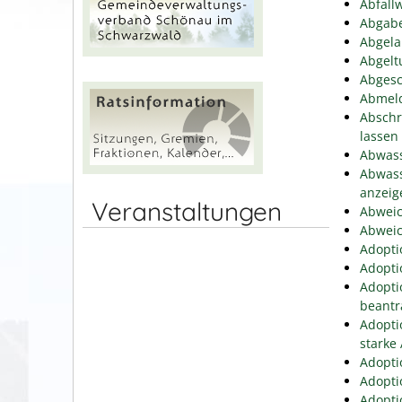
Abfallw
Abgabe
Abgela
Abgelt
Abgesc
Abmeld
Abschr
lassen
Abwass
Abwass
anzeig
Veranstaltungen
Abweic
Abweic
Adopti
Adopti
Adopti
beantr
Adopti
starke
Adopti
Adopti
Adopti