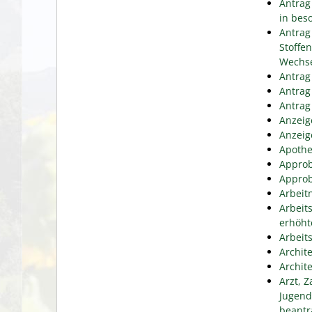
Antrag
in bes
Antrag
Stoffe
Wechse
Antrag
Antrag
Antrag
Anzeig
Anzeig
Apothe
Approb
Approb
Arbeit
Arbeit
erhöht
Arbeit
Archit
Archit
Arzt, 
Jugend
beantr