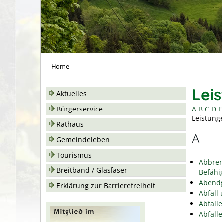
Home
Lei
Aktuelles
A
B
C
D
E
Bürgerservice
Leistung
Rathaus
A
Gemeindeleben
Tourismus
Abbren
Breitband / Glasfaser
Befähi
Abend
Erklärung zur Barrierefreiheit
Abfall
Abfall
Abfall