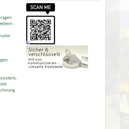
tragen
edlern -
hulen
agen
ssistent,
 mit
eichnung