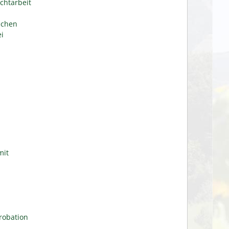
chtarbeit
ichen
i
mit
robation