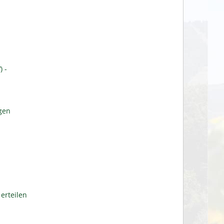
 -
gen
erteilen