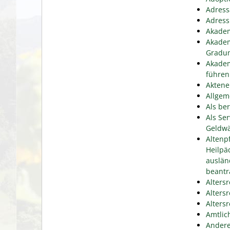
Adress
Adress
Akadem
Akadem
Gradu
Akadem
führen
Aktene
Allgem
Als be
Als Se
Geldwä
Altenp
Heilpä
auslän
beantr
Alters
Alters
Alters
Amtlic
Andere