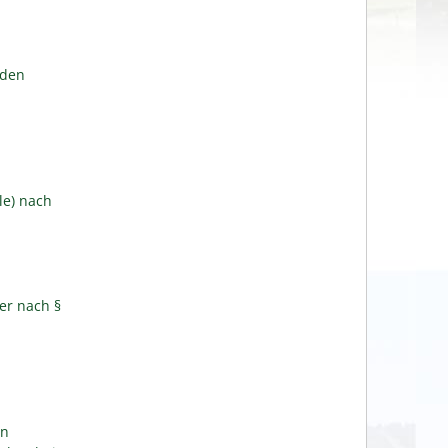
lden
le) nach
er nach §
en