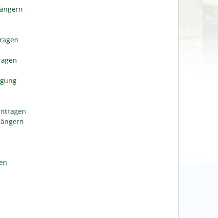
ängern -
tragen
n
tragen
igung
antragen
längern
gen