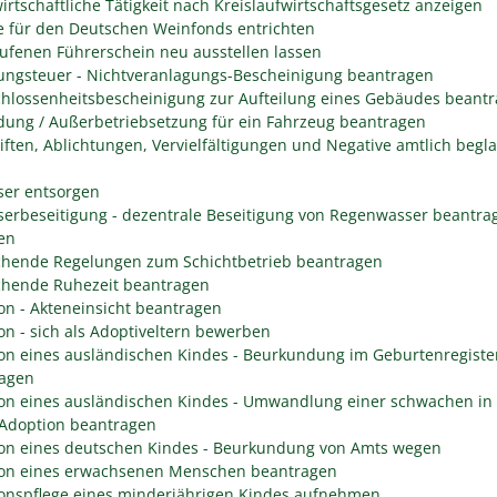
irtschaftliche Tätigkeit nach Kreislaufwirtschaftsgesetz anzeigen
 für den Deutschen Weinfonds entrichten
ufenen Führerschein neu ausstellen lassen
ungsteuer - Nichtveranlagungs-Bescheinigung beantragen
hlossenheitsbescheinigung zur Aufteilung eines Gebäudes beant
ung / Außerbetriebsetzung für ein Fahrzeug beantragen
iften, Ablichtungen, Vervielfältigungen und Negative amtlich begl
er entsorgen
erbeseitigung - dezentrale Beseitigung von Regenwasser beantra
en
hende Regelungen zum Schichtbetrieb beantragen
hende Ruhezeit beantragen
on - Akteneinsicht beantragen
on - sich als Adoptiveltern bewerben
on eines ausländischen Kindes - Beurkundung im Geburtenregiste
agen
on eines ausländischen Kindes - Umwandlung einer schwachen in 
 Adoption beantragen
on eines deutschen Kindes - Beurkundung von Amts wegen
on eines erwachsenen Menschen beantragen
onspflege eines minderjährigen Kindes aufnehmen