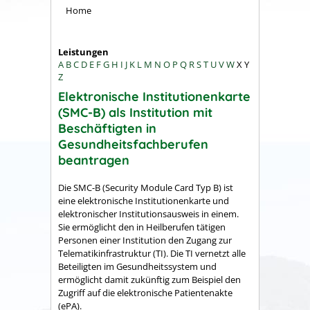
Home
Leistungen
A
B
C
D
E
F
G
H
I
J
K
L
M
N
O
P
Q
R
S
T
U
V
W
X
Y
Z
Elektronische Institutionenkarte
(SMC-B) als Institution mit
Beschäftigten in
Gesundheitsfachberufen
beantragen
Die SMC-B (Security Module Card Typ B) ist
eine elektronische Institutionenkarte und
elektronischer Institutionsausweis in einem.
Sie ermöglicht den in Heilberufen tätigen
Personen einer Institution den Zugang zur
Telematikinfrastruktur (TI). Die TI vernetzt alle
Beteiligten im Gesundheitssystem und
ermöglicht damit zukünftig zum Beispiel den
Zugriff auf die elektronische Patientenakte
(ePA).