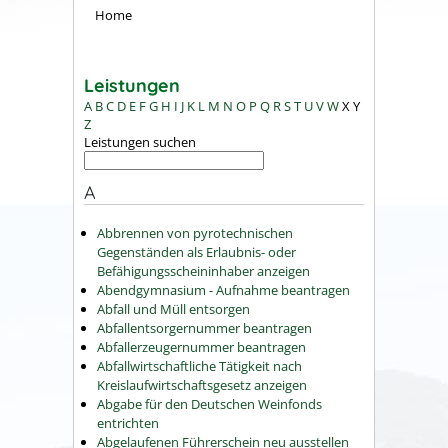
Home
Leistungen
A
B
C
D
E
F
G
H
I
J
K
L
M
N
O
P
Q
R
S
T
U
V
W
X
Y
Z
Leistungen suchen
A
Abbrennen von pyrotechnischen
Gegenständen als Erlaubnis- oder
Befähigungsscheininhaber anzeigen
Abendgymnasium - Aufnahme beantragen
Abfall und Müll entsorgen
Abfallentsorgernummer beantragen
Abfallerzeugernummer beantragen
Abfallwirtschaftliche Tätigkeit nach
Kreislaufwirtschaftsgesetz anzeigen
Abgabe für den Deutschen Weinfonds
entrichten
Abgelaufenen Führerschein neu ausstellen