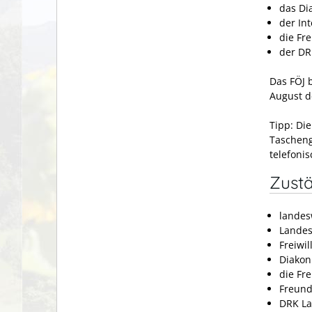
das Di
der Int
die Fr
der DR
Das FÖJ 
August d
Tipp:
Die
Tascheng
telefoni
Zustä
landes
Landes
Freiwi
Diakon
die Fre
Freund
DRK La