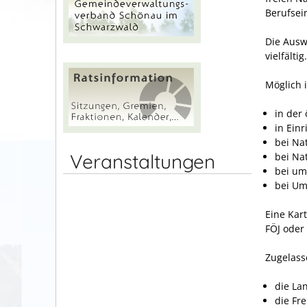
Berufsei
Die Ausw
vielfältig.
Möglich i
in der
in Ein
bei Na
Veranstaltungen
bei Na
bei um
bei Um
Eine Kar
FÖJ oder
Zugelass
d
ie La
die Fr