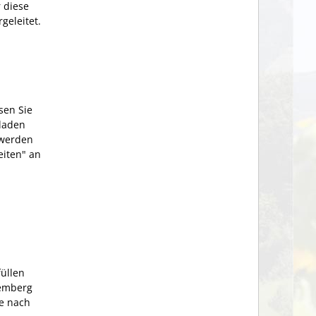
 diese
geleitet.
sen Sie
hladen
 werden
eiten" an
füllen
temberg
ie nach