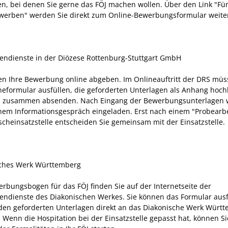
n, bei denen Sie gerne das FÖJ machen wollen. Über den Link "Für
ewerben" werden Sie direkt zum Online-Bewerbungsformular weiter
igendienste in der Diözese Rottenburg-Stuttgart GmbH
en Ihre Bewerbung online abgeben. Im Onlineauftritt der DRS müs
neformular ausfüllen, die geforderten Unterlagen als Anhang hoc
es zusammen absenden.
Nach Eingang der Bewerbungsunterlagen
inem Informationsgespräch eingeladen. Erst nach einem "Probearb
cheinsatzstelle entscheiden Sie gemeinsam mit der Einsatzstelle.
ches Werk Württemberg
rbungsbogen für das FÖJ finden Sie auf der Internetseite der
igendienste des Diakonischen Werkes. Sie können das Formular aus
den geforderten Unterlagen direkt an das Diakonische Werk Würt
. Wenn die Hospitation bei der Einsatzstelle gepasst hat, können S