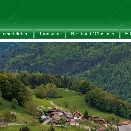
emeindeleben
Tourismus
Breitband / Glasfaser
Er