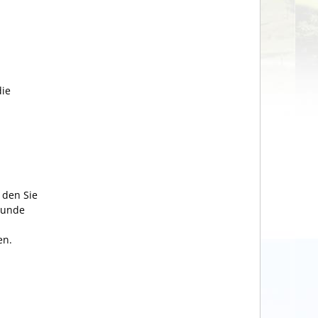
die
 den Sie
eunde
en.