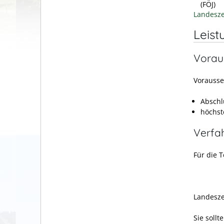
(FÖJ)
Landesze
Leist
Vorau
Vorausse
Abschlu
höchst
Verfa
Für die 
Landesze
Sie sollt