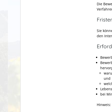
Die Bewe
Verfahre
Friste
Sie könn
den Inter
Erford
Bewer
Bewerb
hervor
waru
und
welc
Lebens
bei Mi
Hinweis: