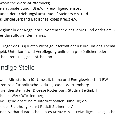
akonische Werk Württemberg,
ernationale Bund (IB) e.V. - Freiwilligendienste ,
eunde der Erziehungskunst Rudolf Steiners e.V. und
K-Landesverband Badisches Rotes Kreuz e.V.
beginnt in der Regel am 1. September eines Jahres und endet am 3
es darauffolgenden Jahres.
 Träger des FÖJ bieten wichtige Informationen rund um das Them
eld, Unterkunft und Verpflegung online, in persönlichen oder
schen Berat
ungsgesprächen an.
ndige Stelle
weit: Ministerium für Umwelt, Klima und Energiewirtschaft BW
zentrale für politische Bildung Baden-Württemberg
lligendienste in der Diözese Rottenburg-Stuttgart gGmbH
isches Werk Württemberg
iwilligendienste beim Internationalen Bund (IB) e.V.
e der Erziehungskunst Rudolf Steiners e.V.
ndesverband Badisches Rotes Kreuz e. V. - Freiwilliges Ökologische