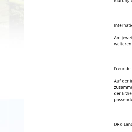
Klärung d
Internati
Am jewei
weiteren
Freunde 
Auf der 
zusammen
der Erzi
passende
DRK-Land