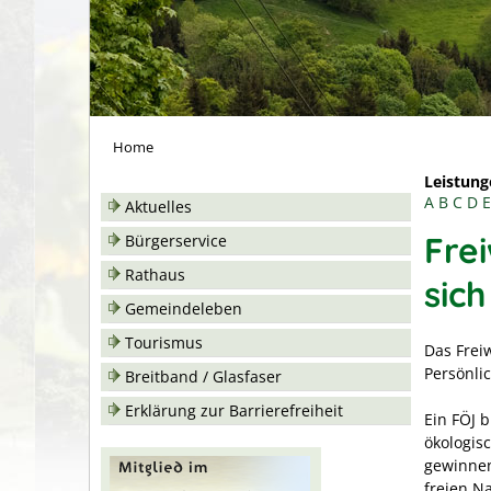
Home
Leistung
A
B
C
D
E
Aktuelles
Frei
Bürgerservice
Rathaus
sic
Gemeindeleben
Tourismus
Das Freiw
Persönli
Breitband / Glasfaser
Erklärung zur Barrierefreiheit
Ein FÖJ b
ökologis
gewinnen
freien N