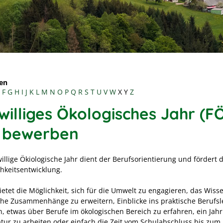
en
F
G
H
I
J
K
L
M
N
O
P
Q
R
S
T
U
V
W
X
Y
Z
williges Ökologisches Jahr (FÖ
h bewerben
illige Ökiologische Jahr dient der Berufsorientierung und fördert d
chkeitsentwicklung.
ietet die Möglichkeit, sich für die Umwelt zu engagieren, das Wiss
che Zusammenhänge zu erweitern, Einblicke ins praktische Berufs
, etwas über Berufe im ökologischen Bereich zu erfahren, ein Jahr
atur zu arbeiten oder einfach die Zeit vom Schulabschluss bis zum