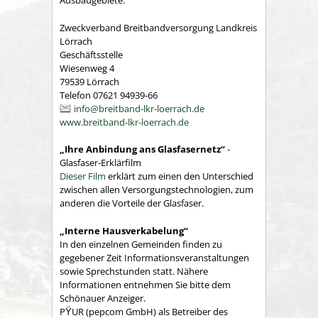
Ausbaugebiete.
Zweckverband Breitbandversorgung Landkreis
Lörrach
Geschäftsstelle
Wiesenweg 4
79539 Lörrach
Telefon 07621 94939-66
info@breitband-lkr-loerrach.de
www.breitband-lkr-loerrach.de
„Ihre Anbindung ans Glasfasernetz“
-
Glasfaser-Erklärfilm
Dieser Film
erklärt zum einen den Unterschied
zwischen allen Versorgungstechnologien, zum
anderen die Vorteile der Glasfaser.
„Interne Hausverkabelung“
In den einzelnen Gemeinden finden zu
gegebener Zeit Informationsveranstaltungen
sowie Sprechstunden statt. Nähere
Informationen entnehmen Sie bitte dem
Schönauer Anzeiger.
PŸUR (pepcom GmbH) als Betreiber des