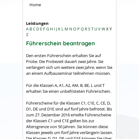
Home
Leistungen
A
B
C
D
E
F
G
H
I
J
K
L
M
N
O
P
Q
R
S
T
U
V
W
X
Y
Z
Führerschein beantragen
Den ersten Führerschein erhalten Sie auf
Probe. Die Probezeit dauert zwei Jahre.
Sie
verlängert sich um weitere zwei Jahre, wenn Sie
an einem Aufbauseminar teilnehmen mü
s
sen.
Für die Klassen A, A1, A2, AM, B, BE, L und T
erhalten Sie einen unbefristeten Führerschein.
Führerscheine für die Klassen C1, C1E, C, CE, D,
D1, DE und D1E sind auf fünf Jahre befristet. Bis
zum 27. Dezember 2016 erteilte Führerscheine
der Klassen C1 und C1E gelten bis zur
Altersgrenze von 50 Jahren. Sie können diese
Klassen jeweils um fünf Jahre verlängern lassen.
Die Klassen D, D1, DE und D1E können Sie über