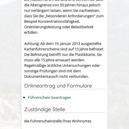
die Altersgrenze von 50 Jahren hinaus jedoch
nur verlängern la
s
sen, wenn Sie nachweisen,
dass Sie die „besonderen Anforderu
n
gen“ zum
Beispiel Konzentrationsfähigkeit,
Orientierungsleistung oder Belastbarkeit
erfüllen.
Achtung:
Ab dem 19. Januar 2013 ausgestellte
Kartenführersche
i
ne sind auf 15 Jahre befristet.
Die Befristung betrifft nur die Pla
s
tikkarte. Sie
muss alle 15 Jahre erneuert werden.
Regelmäßige ärztliche Untersuchungen oder
sonstige Prüfungen sind mit dem
Dokumententausch nicht verbunden.
Onlineantrag und Formulare
Führerschein beantragen
Zuständige Stelle
die Führerscheinstelle Ihres Wohnortes