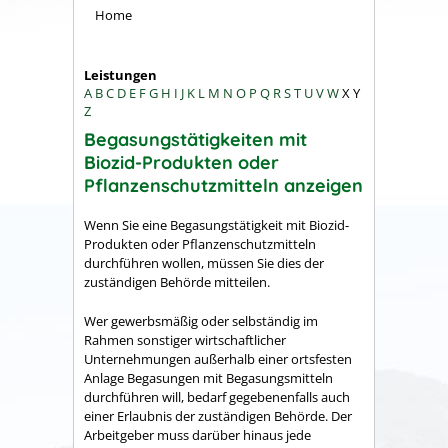
Home
Leistungen
A
B
C
D
E
F
G
H
I
J
K
L
M
N
O
P
Q
R
S
T
U
V
W
X
Y
Z
Begasungstätigkeiten mit
Biozid-Produkten oder
Pflanzenschutzmitteln anzeigen
Wenn Sie eine Begasungstätigkeit mit Biozid-
Produkten oder Pflanzenschutzmitteln
durchführen wollen, müssen Sie dies der
zuständigen Behörde mitteilen.
Wer gewerbsmäßig oder selbständig im
Rahmen sonstiger wirtschaftlicher
Unternehmungen außerhalb einer ortsfesten
Anlage Begasungen mit Begasungsmitteln
durchführen will, bedarf gegebenenfalls auch
einer Erlaubnis der zuständigen Behörde. Der
Arbeitgeber muss darüber hinaus jede