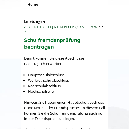
Home
Leistungen
A
B
C
D
E
F
G
H
I
J
K
L
M
N
O
P
Q
R
S
T
U
V
W
X
Y
Z
Schulfremdenprüfung
beantragen
Damit können Sie diese Abschlüsse
nachträglich erwerben:
Hauptschulabschluss
Werkrealschulabschluss
Realschulabschluss
Hochschulreife
Hinweis:
Sie haben einen Hauptschulabschluss
ohne Note in der Fremdsprache? In diesem Fall
können Sie die Schulfremdenprüfung auch nur
in der Fremdsprache ablegen.