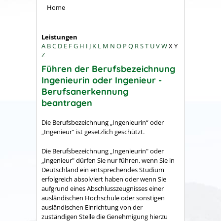
Home
Leistungen
A
B
C
D
E
F
G
H
I
J
K
L
M
N
O
P
Q
R
S
T
U
V
W
X
Y
Z
Führen der Berufsbezeichnung
Ingenieurin oder Ingenieur -
Berufsanerkennung
beantragen
Die Berufsbezeichnung „Ingenieurin“ oder
„Ingenieur“ ist gesetzlich geschützt.
Die Berufsbezeichnung „Ingenieurin" oder
„Ingenieur" dürfen Sie nur führen, wenn Sie in
Deutschland ein entsprechendes Studium
erfolgreich absolviert haben oder wenn Sie
aufgrund eines Abschlusszeugnisses einer
ausländischen Hochschule oder sonstigen
ausländischen Einrichtung von der
zuständigen Stelle die Genehmigung hierzu