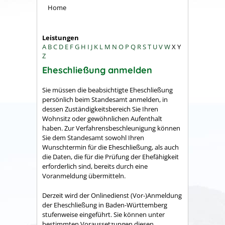
Home
Leistungen
A
B
C
D
E
F
G
H
I
J
K
L
M
N
O
P
Q
R
S
T
U
V
W
X
Y
Z
Eheschließung anmelden
Sie müssen die beabsichtigte Eheschließung
persönlich beim Standesamt anmelden, in
dessen Zuständigkeitsbereich Sie Ihren
Wohnsitz oder gewöhnlichen Aufenthalt
haben.
Zur Verfahrensbeschleunigung können
Sie dem Standesamt sowohl Ihren
Wunschtermin für die Eheschließung, als auch
die Daten, die für die Prüfung der Ehefähigkeit
erforderlich sind, bereits durch eine
Voranmeldung übermitteln.
Derzeit wird der Onlinedienst (Vor-)Anmeldung
der Eheschließung in Baden-Württemberg
stufenweise eingeführt. Sie können unter
bestimmten Voraussetzungen diesen