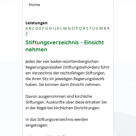
Home
Leistungen
A
B
C
D
E
F
G
H
I
J
K
L
M
N
O
P
Q
R
S
T
U
V
W
X
Y
Z
Stiftungsverzeichnis - Einsicht
nehmen
Jedes der vier baden-württembergischen
Regierungspräsidien (Stiftungsbehörden) führt
ein Verzeichnis der rechtsfähigen Stiftungen,
die ihren Sitz im jeweiligen Regierungsbezirk
haben. Sie können darin Einsicht nehmen.
Davon ausgenommen sind kirchliche
Stiftungen. Auskünfte über diese erhalten Sie
in der Regel bei kirchlichen Einrichtungen.
In das Stiftungsverzeichnis werden
eingetragen: