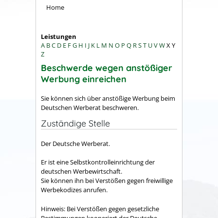
Home
Leistungen
A
B
C
D
E
F
G
H
I
J
K
L
M
N
O
P
Q
R
S
T
U
V
W
X
Y
Z
Beschwerde wegen anstößiger
Werbung einreichen
Sie können sich über anstößige Werbung beim
Deutschen Werberat beschweren.
Zuständige Stelle
Der Deutsche Werberat.
Er ist eine Selbstkontrolleinrichtung der
deutschen Werbewirtschaft.
Sie können ihn bei Verstößen gegen freiwillige
Werbekodizes anrufen.
Hinweis: Bei Verstößen gegen gesetzliche
Bestimmungen kooperiert der Deutsche