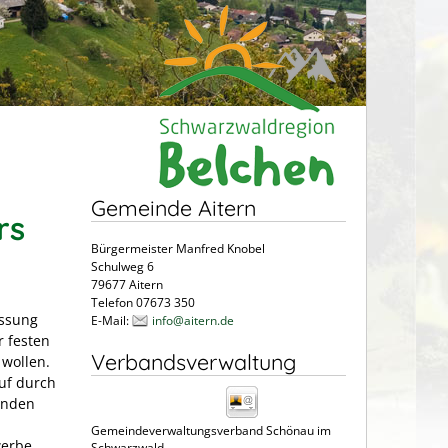
Gemeinde Aitern
rs
Bürgermeister Manfred Knobel
Schulweg 6
79677 Aitern
Telefon 07673 350
assung
E-Mail:
info@aitern.de
r festen
Verbandsverwaltung
 wollen.
uf durch
enden
Gemeindeverwaltungsverband Schönau im
werbe.
Schwarzwald