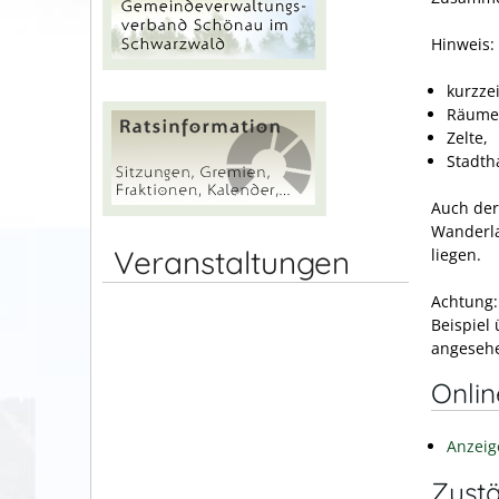
Hinweis:
kurzze
Räume 
Zelte,
Stadth
Auch der
Wanderla
Veranstaltungen
liegen.
Achtung:
Beispiel
angesehe
Onli
Anzeig
Zustä