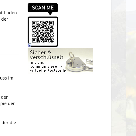
ttfinden
i der
muss im
 der
opie der
, der die