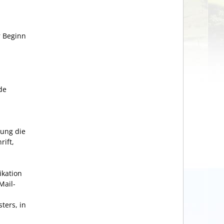
r Beginn
de
nung die
rift,
kation
Mail-
ters, in