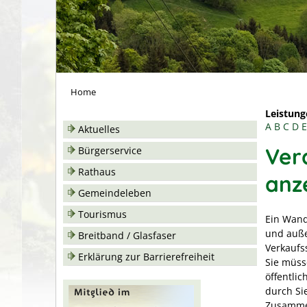
Home
Leistung
A
B
C
D
E
Aktuelles
Ver
Bürgerservice
Rathaus
anz
Gemeindeleben
Tourismus
Ein Wand
und auße
Breitband / Glasfaser
Verkaufs
Erklärung zur Barrierefreiheit
Sie müss
öffentli
durch Si
Zusammen