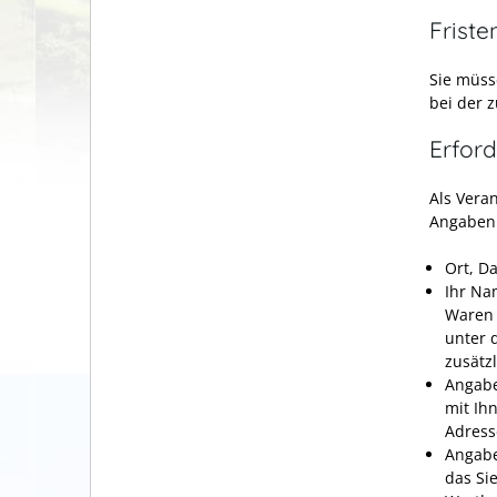
Friste
Sie müss
bei der 
Erford
Als Vera
Angaben
Ort, D
Ihr Na
Waren 
unter 
zusätz
Angabe
mit Ih
Adress
Angabe
das Si