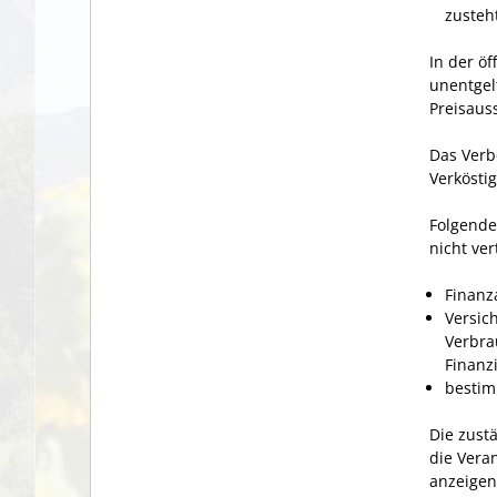
zusteh
In der ö
unentgel
Preisaus
Das Verb
Verkösti
Folgende
nicht ver
Finanz
Versic
Verbra
Finanz
bestim
Die zust
die Veran
anzeigen