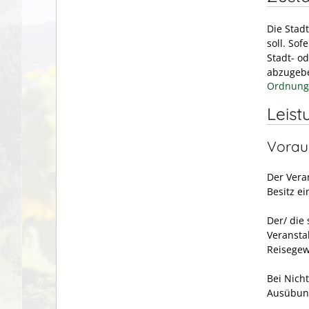
Die Stad
soll. Sof
Stadt- o
abzugeb
Ordnung
Leist
Vorau
Der Vera
Besitz e
Der/ die 
Veransta
Reisegew
Bei Nicht
Ausübung