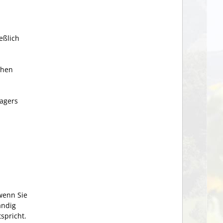
eßlich
chen
lagers
wenn Sie
ändig
spricht.