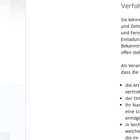
Verfa
Sie könn
und Zeit
und Fern
Einladun
Bekanntm
offen ste
Als Vera
dass die
die Ar
vertri
der Or
Ihr Na
eine s
ermögl
in lei
welche
die im