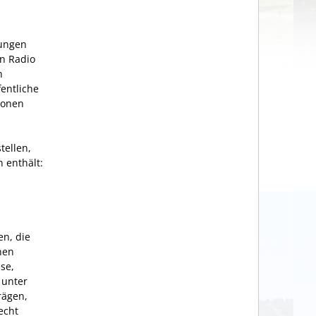
tungen
in Radio
n
fentliche
sonen
tellen,
 enthält:
en, die
nen
se,
 unter
rägen,
echt