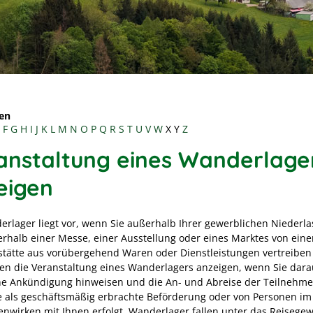
en
F
G
H
I
J
K
L
M
N
O
P
Q
R
S
T
U
V
W
X
Y
Z
anstaltung eines Wanderlage
eigen
erlager liegt vor, wenn Sie außerhalb Ihrer gewerblichen Niederl
rhalb einer Messe, einer Ausstellung oder eines Marktes von eine
stätte aus vorübergehend Waren oder Dienstleistungen vertreiben
en die Veranstaltung eines Wanderlagers anzeigen, wenn Sie dara
che Ankündigung hinweisen und die An- und Abreise der Teilnehm
e als geschäftsmäßig erbrachte Beförderung oder von Personen im
wirken mit Ihnen erfolgt. Wanderlager fallen unter das Reisege