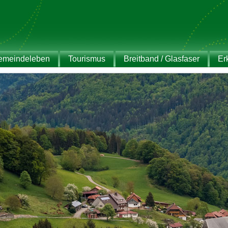
emeindeleben
Tourismus
Breitband / Glasfaser
Er