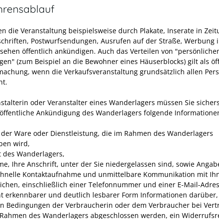
hrensablauf
en die Veranstaltung beispielsweise durch Plakate, Inserate in Zei
schriften, Postwurfsendungen, Ausrufen auf der Straße, Werbung 
sehen öffentlich ankündigen. Auch das Verteilen von "persönliche
gen" (zum Beispiel an die Bewohner eines Häuserblocks) gilt als öf
achung, wenn die Verkaufsveranstaltung grundsätzlich allen Per
ht.
nstalterin oder Veranstalter eines Wanderlagers müssen Sie sichers
 öffentliche Ankündigung des Wanderlagers folgende Informationen
t der Ware oder Dienstleistung, die im Rahmen des Wanderlagers
eben wird,
t des Wanderlagers,
me, Ihre Anschrift, unter der Sie niedergelassen sind, sowie Angab
chnelle Kontaktaufnahme und unmittelbare Kommunikation mit Ih
ichen, einschließlich einer Telefonnummer und einer E-Mail-Adres
cht erkennbarer und deutlich lesbarer Form Informationen darüber,
n Bedingungen der Verbraucherin oder dem Verbraucher bei Vert
 Rahmen des Wanderlagers abgeschlossen werden, ein Widerrufsr