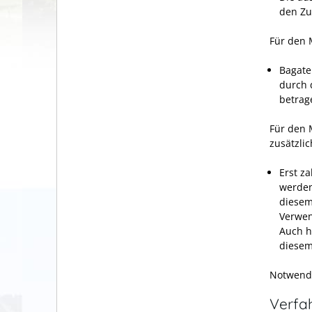
den Z
Für den M
Bagate
durch 
betrag
Für den 
zusätzlic
Erst z
werden
diesem
Verwen
Auch h
diesem
Notwendi
Verfa