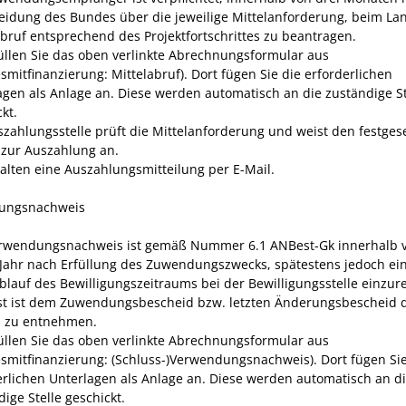
eidung des Bundes über die jeweilige Mittelanforderung, beim La
abruf entsprechend des Projektfortschrittes zu beantragen.
üllen Sie das oben verlinkte Abrechnungsformular aus
smitfinanzierung: Mittelabruf). Dort fügen Sie die erforderlichen
agen als Anlage an. Diese werden automatisch an die zuständige St
kt.
szahlungsstelle prüft die Mittelanforderung und weist den festges
 zur Auszahlung an.
halten eine Auszahlungsmitteilung per E-Mail.
ungsnachweis
rwendungsnachweis ist gemäß Nummer 6.1 ANBest-Gk innerhalb 
Jahr nach Erfüllung des Zuwendungszwecks, spätestens jedoch ein
blauf des Bewilligungszeitraums bei der Bewilligungsstelle einzur
ist ist dem Zuwendungsbescheid bzw. letzten Änderungsbescheid 
 zu entnehmen.
üllen Sie das oben verlinkte Abrechnungsformular aus
smitfinanzierung: (Schluss-)Verwendungsnachweis). Dort fügen Sie
erlichen Unterlagen als Anlage an. Diese werden automatisch an d
ige Stelle geschickt.