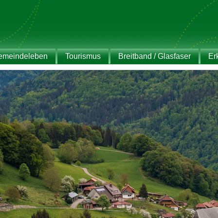
emeindeleben
Tourismus
Breitband / Glasfaser
Er