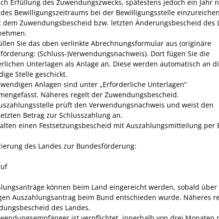
ach Erfüllung des Zuwendungszwecks, spätestens jedoch ein Jahr 
 des Bewilligungszeitraums bei der Bewilligungsstelle einzureichen
ist dem Zuwendungsbescheid bzw. letzten Änderungsbescheid des
tnehmen.
üllen Sie das oben verlinkte Abrechnungsformular aus (originäre
förderung: (Schluss-)Verwendungsnachweis). Dort fügen Sie die
erlichen Unterlagen als Anlage an. Diese werden automatisch an d
ige Stelle geschickt.
twendigen Anlagen sind unter „Erforderliche Unterlagen“
engefasst. Näheres regelt der Zuwendungsbescheid.
Auszahlungsstelle prüft den Verwendungsnachweis und weist den
setzten Betrag zur Schlusszahlung an.
halten einen Festsetzungsbescheid mit Auszahlungsmitteilung per 
zierung des Landes zur Bundesförderung:
ruf
lungsanträge können beim Land eingereicht werden, sobald über
igen Auszahlungsantrag beim Bund entschieden wurde. Näheres re
ungsbescheid des Landes.
wendungsempfänger ist verpflichtet, innerhalb von drei Monaten 