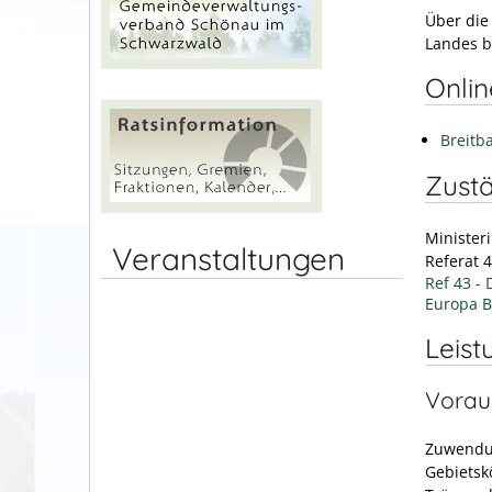
Über die
Landes b
Onli
Breitb
Zustä
Minister
Veranstaltungen
Referat 4
Ref 43 - 
Europa 
Leist
Vorau
Zuwendun
Gebietsk