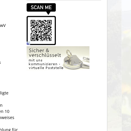
VwV
s
ligte
in
en 10
hweises
hlung für