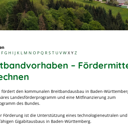
en
F
G
H
I
J
K
L
M
N
O
P
Q
R
S
T
U
V
W
X
Y
Z
itbandvorhaben – Fördermitt
echnen
 fördert den kommunalen Breitbandausbau in Baden-Württember
inäres Landesförderprogramm und eine Mitfinanzierung zum
rogramm des Bundes.
r Förderung ist die Unterstützung eines technologieneutralen und
fähigen Gigabitausbaus in Baden-Württemberg.