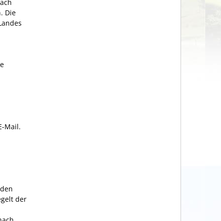
nach
. Die
 Landes
ie
E-Mail.
 den
gelt der
nach