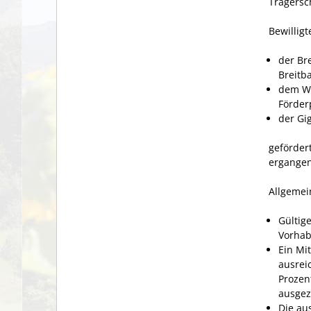
Trägersc
Bewillig
der Br
Breitb
dem We
Förde
der Gi
geförder
ergangen
Allgemei
Gültig
Vorhab
Ein Mi
ausrei
Prozen
ausgez
Die au