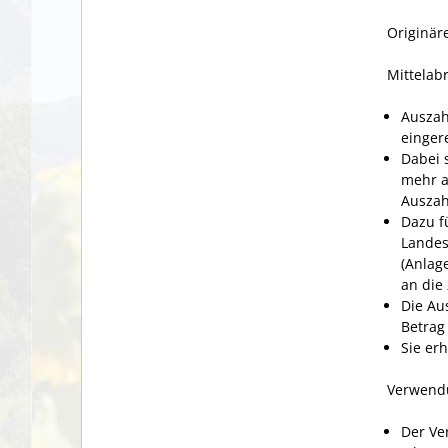
Originär
Mittelab
Auszah
einger
Dabei 
mehr a
Auszah
Dazu f
Landes
(Anlag
an die 
Die Au
Betrag
Sie er
Verwend
Der Ve