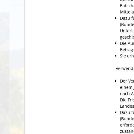
Entsch
Mittel
Dazu f
(Bunde
Unterl
geschic
Die Au
Betrag
Sie er
Verwend
Der Ve
einem 
nach A
Die Fr
Landes
Dazu f
(Bunde
erford
zuständ