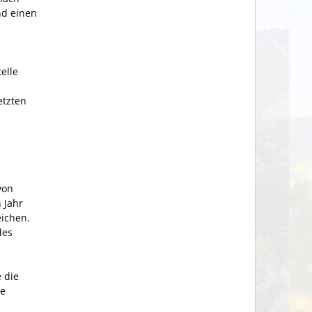
nd einen
elle
etzten
von
 Jahr
eichen.
des
 die
ie