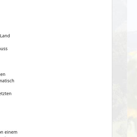
 Land
muss
gen
matisch
etzten
on einem