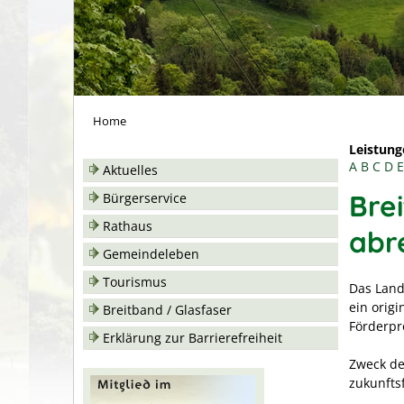
Home
Leistung
A
B
C
D
E
Aktuelles
Bre
Bürgerservice
Rathaus
abr
Gemeindeleben
Tourismus
Das Land
ein orig
Breitband / Glasfaser
Förderp
Erklärung zur Barrierefreiheit
Zweck de
zukunfts