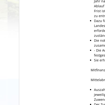
Jahr n
Ablauf
Frist 
zu en
Dazu f
Landes
erford
zuständ
Die no
zusamm
- Die 
festge
Sie er
Mitfinan
Mittelab
Auszah
jeweil
Zuwend
Der Zu