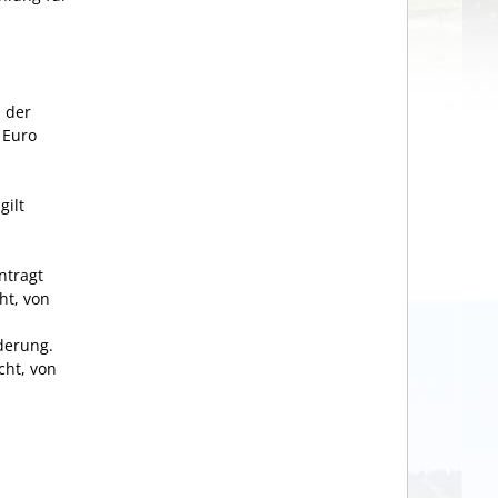
 der
 Euro
gilt
ntragt
ht, von
derung.
ht, von