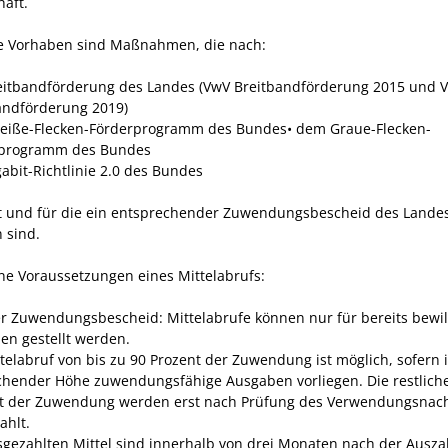
haft.
te Vorhaben sind Maßnahmen, die nach:
eitbandförderung des Landes (VwV Breitbandförderung 2015 und 
andförderung 2019)
iße-Flecken-Förderprogramm des Bundes• dem Graue-Flecken-
rprogramm des Bundes
gabit-Richtlinie 2.0 des Bundes
t und für die ein entsprechender Zuwendungsbescheid des Lande
 sind.
ne Voraussetzungen eines Mittelabrufs:
er Zuwendungsbescheid: Mittelabrufe können nur für bereits bewil
en gestellt werden.
ttelabruf von bis zu 90 Prozent der Zuwendung ist möglich, sofern 
chender Höhe zuwendungsfähige Ausgaben vorliegen. Die restlich
t der Zuwendung werden erst nach Prüfung des Verwendungsnac
ahlt.
sgezahlten Mittel sind innerhalb von drei Monaten nach der Ausza