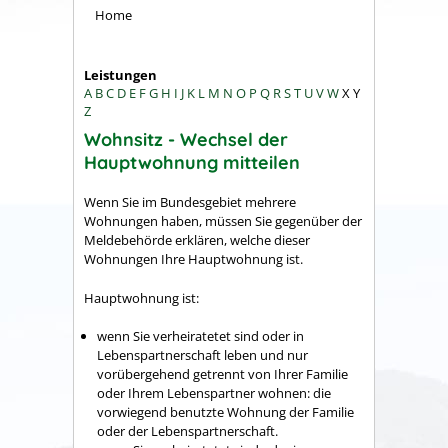
Home
Leistungen
A
B
C
D
E
F
G
H
I
J
K
L
M
N
O
P
Q
R
S
T
U
V
W
X
Y
Z
Wohnsitz - Wechsel der
Hauptwohnung mitteilen
Wenn Sie im Bundesgebiet mehrere
Wohnungen haben, müssen Sie gegenüber der
Meldebehörde erklären, welche dieser
Wohnungen Ihre Hauptwohnung ist.
Hauptwohnung ist:
wenn Sie verheiratetet sind oder in
Lebenspartnerschaft leben und nur
vorübergehend getrennt von Ihrer Familie
oder Ihrem Lebenspartner wohnen: die
vorwiegend benutzte Wohnung der Familie
oder der Lebenspartnerschaft.