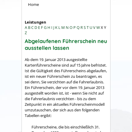
Home
Leistungen
A
B
C
D
E
F
G
H
I
J
K
L
M
N
O
P
Q
R
S
T
U
V
W
X
Y
Z
Abgelaufenen Führerschein neu
ausstellen lassen
Ab dem 19. Januar 2013 ausgestellte
Kartenführerscheine sind auf 15 Jahre befristet.
Ist die Gültigkeit des Führerscheins abgelaufen,
ist ein neuer Führerschein zu beantragen, es
sei denn, Sie verzichten auf die Fahrerlaubnis.
Ein Führerschein, der vor dem 19. Januar 2013
ausgestellt worden ist, ist - wenn Sie nicht auf
die Fahrerlaubnis verzichten - bis zu dem
Zeitpunkt in ein aktuelles Führerscheinmodell
umzutauschen, der sich aus den folgenden
Tabellen ergibt:
Führerscheine, die bis einschließlich 31.