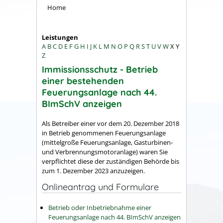
Home
Leistungen
A
B
C
D
E
F
G
H
I
J
K
L
M
N
O
P
Q
R
S
T
U
V
W
X
Y
Z
Immissionsschutz - Betrieb
einer bestehenden
Feuerungsanlage nach 44.
BImSchV anzeigen
Als Betreiber einer vor dem 20. Dezember 2018
in Betrieb genommenen Feuerungsanlage
(mittelgroße Feuerungsanlage, Gasturbinen-
und Verbrennungsmotoranlage) waren Sie
verpflichtet diese der zuständigen Behörde bis
zum 1. Dezember 2023 anzuzeigen.
Onlineantrag und Formulare
Betrieb oder Inbetriebnahme einer
Feuerungsanlage nach 44. BImSchV anzeigen