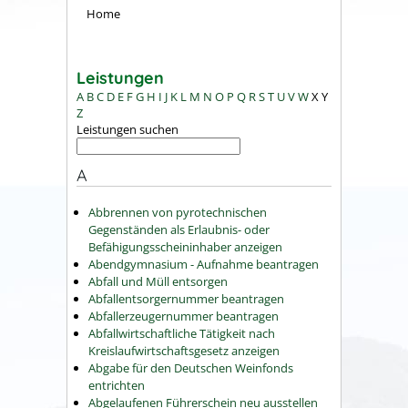
Home
Leistungen
A
B
C
D
E
F
G
H
I
J
K
L
M
N
O
P
Q
R
S
T
U
V
W
X
Y
Z
Leistungen suchen
A
Abbrennen von pyrotechnischen
Gegenständen als Erlaubnis- oder
Befähigungsscheininhaber anzeigen
Abendgymnasium - Aufnahme beantragen
Abfall und Müll entsorgen
Abfallentsorgernummer beantragen
Abfallerzeugernummer beantragen
Abfallwirtschaftliche Tätigkeit nach
Kreislaufwirtschaftsgesetz anzeigen
Abgabe für den Deutschen Weinfonds
entrichten
Abgelaufenen Führerschein neu ausstellen