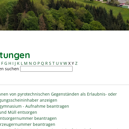
stungen
F
G
H
I
J
K
L
M
N
O
P
Q
R
S
T
U
V
W
X
Y
Z
en suchen
nen von pyrotechnischen Gegenständen als Erlaubnis- oder
gungsscheininhaber anzeigen
gymnasium - Aufnahme beantragen
 und Müll entsorgen
entsorgernummer beantragen
erzeugernummer beantragen