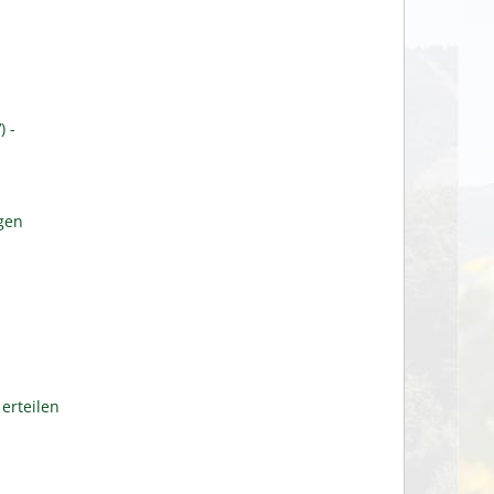
 -
gen
erteilen