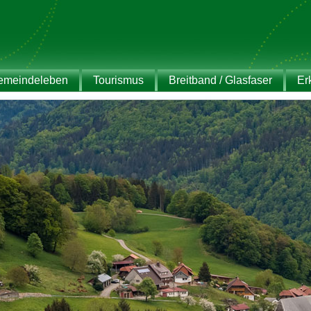
emeindeleben
Tourismus
Breitband / Glasfaser
Er