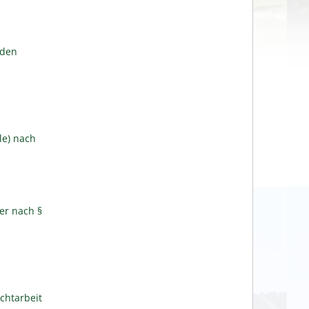
lden
le) nach
er nach §
chtarbeit