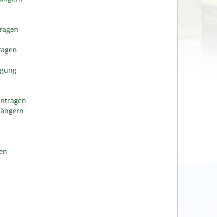
tragen
n
tragen
igung
antragen
längern
gen