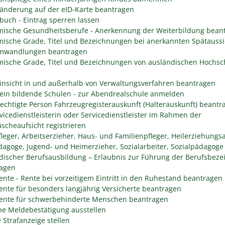
änderung auf der eID-Karte beantragen
buch - Eintrag sperren lassen
ische Gesundheitsberufe - Anerkennung der Weiterbildung bean
ische Grade, Titel und Bezeichnungen bei anerkannten Spätaussi
mwandlungen beantragen
ische Grade, Titel und Bezeichnungen von ausländischen Hochsc
insicht in und außerhalb von Verwaltungsverfahren beantragen
ein bildende Schulen - zur Abendrealschule anmelden
rechtigte Person Fahrzeugregisterauskunft (Halterauskunft) beantr
rvicedienstleisterin oder Servicedienstleister im Rahmen der
scheaufsicht registrieren
fleger, Arbeitserzieher, Haus- und Familienpfleger, Heilerziehungsa
dagoge, Jugend- und Heimerzieher, Sozialarbeiter, Sozialpädagoge
discher Berufsausbildung – Erlaubnis zur Führung der Berufsbez
agen
rente - Rente bei vorzeitigem Eintritt in den Ruhestand beantragen
rente für besonders langjährig Versicherte beantragen
rente für schwerbehinderte Menschen beantragen
he Meldebestätigung ausstellen
 Strafanzeige stellen