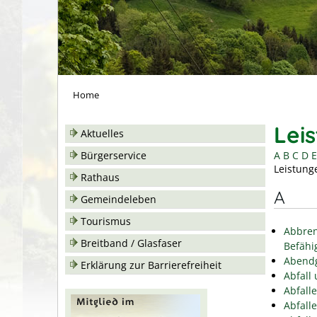
Home
Lei
Aktuelles
A
B
C
D
E
Bürgerservice
Leistung
Rathaus
A
Gemeindeleben
Tourismus
Abbren
Breitband / Glasfaser
Befähi
Abend
Erklärung zur Barrierefreiheit
Abfall
Abfall
Abfall