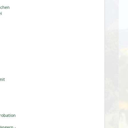
ichen
i
mit
robation
ängern -