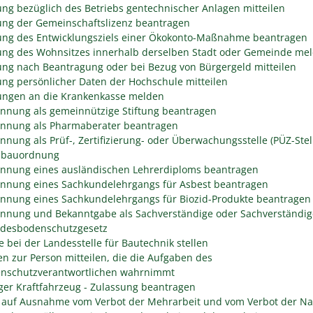
ng bezüglich des Betriebs gentechnischer Anlagen mitteilen
ng der Gemeinschaftslizenz beantragen
ng des Entwicklungsziels einer Ökokonto-Maßnahme beantragen
ng des Wohnsitzes innerhalb derselben Stadt oder Gemeinde me
ng nach Beantragung oder bei Bezug von Bürgergeld mitteilen
ng persönlicher Daten der Hochschule mitteilen
ngen an die Krankenkasse melden
nnung als gemeinnützige Stiftung beantragen
nnung als Pharmaberater beantragen
nnung als Prüf-, Zertifizierung- oder Überwachungsstelle (PÜZ-Stel
sbauordnung
nnung eines ausländischen Lehrerdiploms beantragen
nnung eines Sachkundelehrgangs für Asbest beantragen
nnung eines Sachkundelehrgangs für Biozid-Produkte beantragen
nnung und Bekanntgabe als Sachverständige oder Sachverständig
desbodenschutzgesetz
e bei der Landesstelle für Bautechnik stellen
n zur Person mitteilen, die die Aufgaben des
enschutzverantwortlichen wahrnimmt
er Kraftfahrzeug - Zulassung beantragen
 auf Ausnahme vom Verbot der Mehrarbeit und vom Verbot der Na