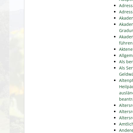
Adress
Adress
Akadem
Akadem
Gradu
Akadem
führen
Aktene
Allgem
Als be
Als Se
Geldwä
Altenp
Heilpä
auslän
beantr
Alters
Alters
Alters
Amtlic
Andere