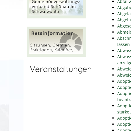
Abfallw
Abgabe
Abgela
Abgelt
Abgesc
Abmeld
Abschr
lassen
Abwass
Abwass
anzeig
Veranstaltungen
Abweic
Abweic
Adopti
Adopti
Adopti
beantr
Adopti
starke
Adopti
Adopti
Adopti