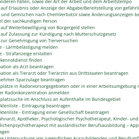
onderen Fällen, sowie der Art der Arbeit und dem Arbeitstempo
 auf Erlaubnis oder Anzeige der Abgabe/Bereitstellung von gefährl
n und Gemischen nach ChemVerbotsV sowie Änderungsanzeigen be
l der sachkundigen Person
 auf Weiterbewilligung von Bürgergeld stellen
 auf Zulassung zur Kündigung nach Mutterschutzgesetz
 zur Genehmigung von Tierversuchen
e - Lärmbelästigung melden
e - Strafanzeige erstatten
kennotdienst finden
ation als Arzt beantragen
ation als Tierarzt oder Tierärztin aus Drittstaaten beantragen
nehmer-Sparzulage beantragen
splätze in Radonvorsorgegebieten oder in einer Arbeitsumgebung 
er Radonkonzentration anmelden
splatzsuche im Anschluss an Aufenthalte im Bundesgebiet
ektenliste - Eintragung beantragen
ektenliste - Eintragung einer Gesellschaft beantragen
Zahnarzt, Apotheker, Psychologischer Psychotherapeut, Kinder- und
lichenpsychotherapeut mit ausländischer Berufsausbildung – App
agen
che Untersuchung von jugendlichen Auszubildenden und Berufsanf