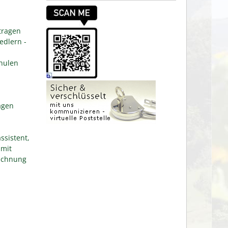
tragen
edlern -
hulen
agen
ssistent,
 mit
eichnung