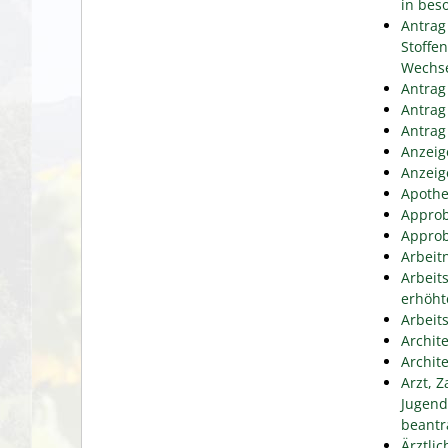
in bes
Antrag
Stoffe
Wechse
Antrag
Antrag
Antrag
Anzeig
Anzeig
Apothe
Approb
Approb
Arbeit
Arbeit
erhöht
Arbeit
Archit
Archit
Arzt, 
Jugend
beantr
Ärztli