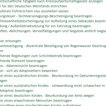
irtschaftliche Tätigkeit nach Kreislaufwirtschaftsgesetz anzeigen
 für den Deutschen Weinfonds entrichten
ufenen Führerschein neu ausstellen lassen
ungsteuer - Nichtveranlagungs-Bescheinigung beantragen
hlossenheitsbescheinigung zur Aufteilung eines Gebäudes beant
ung / Außerbetriebsetzung für ein Fahrzeug beantragen
iften, Ablichtungen, Vervielfältigungen und Negative amtlich begl
er entsorgen
erbeseitigung - dezentrale Beseitigung von Regenwasser beantra
en
hende Regelungen zum Schichtbetrieb beantragen
hende Ruhezeit beantragen
on - Akteneinsicht beantragen
on - sich als Adoptiveltern bewerben
on eines ausländischen Kindes - Beurkundung im Geburtenregiste
agen
on eines ausländischen Kindes - Umwandlung einer schwachen in 
 Adoption beantragen
on eines deutschen Kindes - Beurkundung von Amts wegen
on eines erwachsenen Menschen beantragen
onspflege eines minderjährigen Kindes aufnehmen