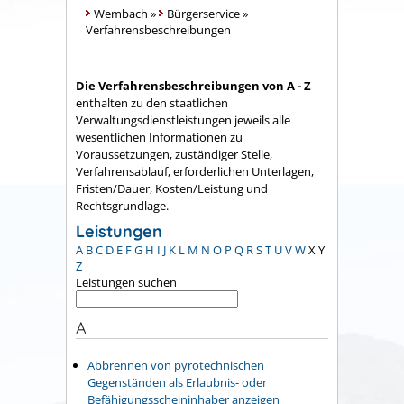
Wembach
»
Bürgerservice
»
Verfahrensbeschreibungen
Die Verfahrensbeschreibungen von A - Z
enthalten zu den staatlichen
Verwaltungsdienstleistungen jeweils alle
wesentlichen Informationen zu
Voraussetzungen, zuständiger Stelle,
Verfahrensablauf, erforderlichen Unterlagen,
Fristen/Dauer, Kosten/Leistung und
Rechtsgrundlage.
Leistungen
A
B
C
D
E
F
G
H
I
J
K
L
M
N
O
P
Q
R
S
T
U
V
W
X
Y
Z
Leistungen suchen
A
Abbrennen von pyrotechnischen
Gegenständen als Erlaubnis- oder
Befähigungsscheininhaber anzeigen