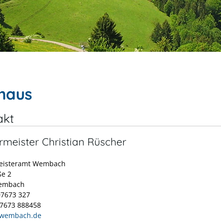
haus
akt
rmeister Christian Rüscher
eisteramt Wembach
ße 2
embach
07673 327
07673 888458
@wembach.de