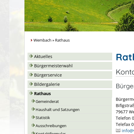
Wembach
»
Rathaus
Rat
Aktuelles
Bürgermeisterwahl
Kont
Bürgerservice
Bildergalerie
Bürge
Rathaus
Bürgerm
Gemeinderat
Bifigstra
Haushalt und Satzungen
79677 W
Statistik
Telefon 
Telefax 
Ausschreibungen
info
Kontaktformular