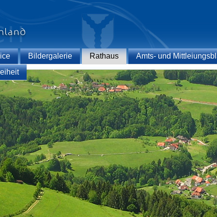
ice
Bildergalerie
Rathaus
Amts- und Mittleiungsbl
eiheit