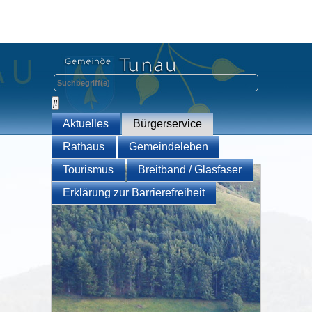
Aktuelles
Bürgerservice
Rathaus
Gemeindeleben
Tourismus
Breitband / Glasfaser
Erklärung zur Barrierefreiheit