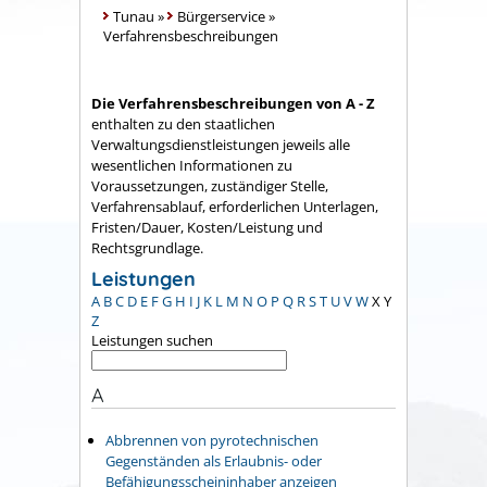
Tunau
»
Bürgerservice
»
Verfahrensbeschreibungen
Die Verfahrensbeschreibungen von A - Z
enthalten zu den staatlichen
Verwaltungsdienstleistungen jeweils alle
wesentlichen Informationen zu
Voraussetzungen, zuständiger Stelle,
Verfahrensablauf, erforderlichen Unterlagen,
Fristen/Dauer, Kosten/Leistung und
Rechtsgrundlage.
Leistungen
A
B
C
D
E
F
G
H
I
J
K
L
M
N
O
P
Q
R
S
T
U
V
W
X
Y
Z
Leistungen suchen
A
Abbrennen von pyrotechnischen
Gegenständen als Erlaubnis- oder
Befähigungsscheininhaber anzeigen