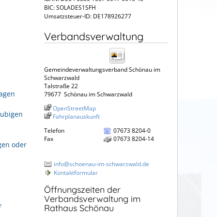
BIC: SOLADES1SFH
Umsatzsteuer-ID: DE178926277
Verbandsverwaltung
Gemeindeverwaltungsverband Schönau im
Schwarzwald
Talstraße 22
ragen
79677
Schönau im Schwarzwald
OpenStreetMap
aubigen
Fahrplanauskunft
Telefon
07673 8204-0
Fax
07673 8204-14
gen oder
info@schoenau-im-schwarzwald.de
Kontaktformular
Öffnungszeiten der
Verbandsverwaltung im
r
Rathaus Schönau