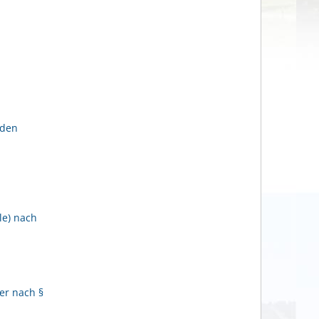
lden
le) nach
er nach §