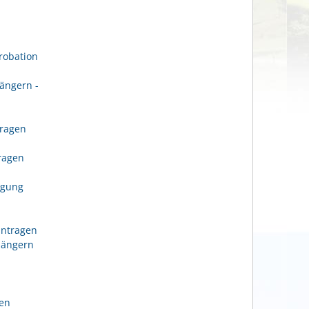
robation
ängern -
tragen
n
tragen
igung
antragen
längern
gen