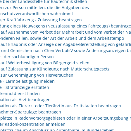
e bei der Landesstelle für Bautechnik stellen
n zur Person mitteilen, die die Aufgaben des
enschutzverantwortlichen wahrnimmt
er Kraftfahrzeug - Zulassung beantragen
ung eines Neuwagens (Neuzulassung eines Fahrzeugs) beantrag
 auf Ausnahme vom Verbot der Mehrarbeit und vom Verbot der Na
onderen Fällen, sowie der Art der Arbeit und dem Arbeitstempo
 auf Erlaubnis oder Anzeige der Abgabe/Bereitstellung von gefährl
n und Gemischen nach ChemVerbotsV sowie Änderungsanzeigen be
l der sachkundigen Person
 auf Weiterbewilligung von Bürgergeld stellen
 auf Zulassung zur Kündigung nach Mutterschutzgesetz
 zur Genehmigung von Tierversuchen
e - Lärmbelästigung melden
e - Strafanzeige erstatten
kennotdienst finden
ation als Arzt beantragen
ation als Tierarzt oder Tierärztin aus Drittstaaten beantragen
nehmer-Sparzulage beantragen
splätze in Radonvorsorgegebieten oder in einer Arbeitsumgebung 
er Radonkonzentration anmelden
splatzsuche im Anschluss an Aufenthalte im Bundesgebiet