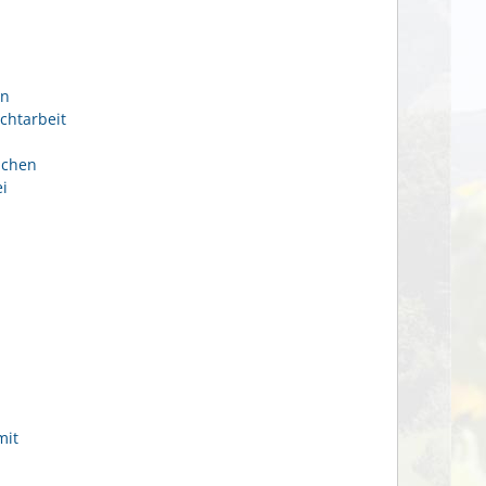
en
chtarbeit
ichen
i
mit