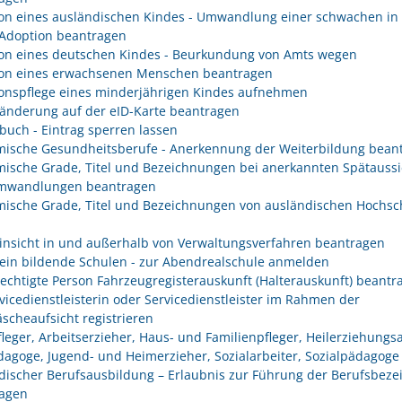
on eines ausländischen Kindes - Umwandlung einer schwachen in 
 Adoption beantragen
on eines deutschen Kindes - Beurkundung von Amts wegen
on eines erwachsenen Menschen beantragen
onspflege eines minderjährigen Kindes aufnehmen
änderung auf der eID-Karte beantragen
buch - Eintrag sperren lassen
ische Gesundheitsberufe - Anerkennung der Weiterbildung bean
ische Grade, Titel und Bezeichnungen bei anerkannten Spätaussi
mwandlungen beantragen
ische Grade, Titel und Bezeichnungen von ausländischen Hochsc
insicht in und außerhalb von Verwaltungsverfahren beantragen
ein bildende Schulen - zur Abendrealschule anmelden
rechtigte Person Fahrzeugregisterauskunft (Halterauskunft) beantr
rvicedienstleisterin oder Servicedienstleister im Rahmen der
scheaufsicht registrieren
fleger, Arbeitserzieher, Haus- und Familienpfleger, Heilerziehungsa
dagoge, Jugend- und Heimerzieher, Sozialarbeiter, Sozialpädagoge
discher Berufsausbildung – Erlaubnis zur Führung der Berufsbez
agen