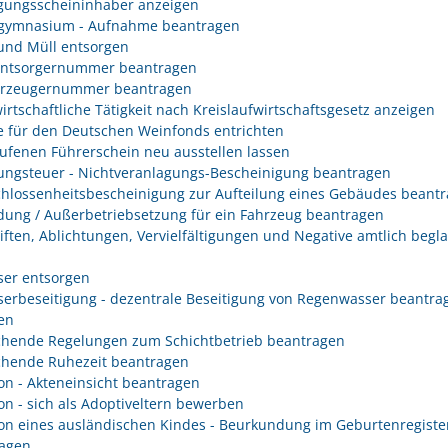
gungsscheininhaber anzeigen
gymnasium - Aufnahme beantragen
 und Müll entsorgen
entsorgernummer beantragen
erzeugernummer beantragen
irtschaftliche Tätigkeit nach Kreislaufwirtschaftsgesetz anzeigen
 für den Deutschen Weinfonds entrichten
ufenen Führerschein neu ausstellen lassen
ungsteuer - Nichtveranlagungs-Bescheinigung beantragen
hlossenheitsbescheinigung zur Aufteilung eines Gebäudes beant
ung / Außerbetriebsetzung für ein Fahrzeug beantragen
iften, Ablichtungen, Vervielfältigungen und Negative amtlich begl
er entsorgen
erbeseitigung - dezentrale Beseitigung von Regenwasser beantra
en
hende Regelungen zum Schichtbetrieb beantragen
hende Ruhezeit beantragen
on - Akteneinsicht beantragen
on - sich als Adoptiveltern bewerben
on eines ausländischen Kindes - Beurkundung im Geburtenregiste
agen