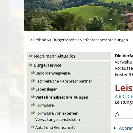
Fröhnd
»
Bürgerservice
»
Verfahrensbeschreibungen
Die Verf
Noch mehr Aktuelles
Verwaltu
Bürgerservice
Vorausse
Behördenwegweiser
Fristen/
Fachbereiche / Ansprechpartner
Lei
Lebenslagen
A
B
C
D
E
Verfahrensbeschreibungen
Leistung
Formulare
A
Formulare von externen
Verwaltungsdienstleistern
Abfall und Grünschnitt
Abbren