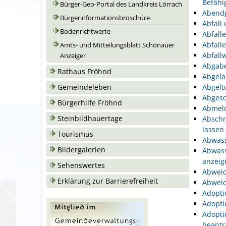
Befähi
Bürger-Geo-Portal des Landkreis Lörrach
Abend
Bürgerinformationsbroschüre
Abfall
Bodenrichtwerte
Abfall
Abfall
Amts- und Mitteilungsblatt Schönauer
Abfallw
Anzeiger
Abgabe
Rathaus Fröhnd
Abgela
Gemeindeleben
Abgelt
Abgesc
Bürgerhilfe Fröhnd
Abmeld
Steinbildhauertage
Abschr
lassen
Tourismus
Abwass
Bildergalerien
Abwass
anzeig
Sehenswertes
Abweic
Erklärung zur Barrierefreiheit
Abweic
Adopti
Adopti
Adopti
beantr