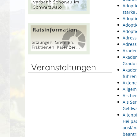
Adopti
starke
Adopti
Adopti
Adopti
Adress
Adress
Akadem
Akadem
Gradu
Veranstaltungen
Akadem
führen
Aktene
Allgem
Als be
Als Se
Geldwä
Altenp
Heilpä
auslän
beantr