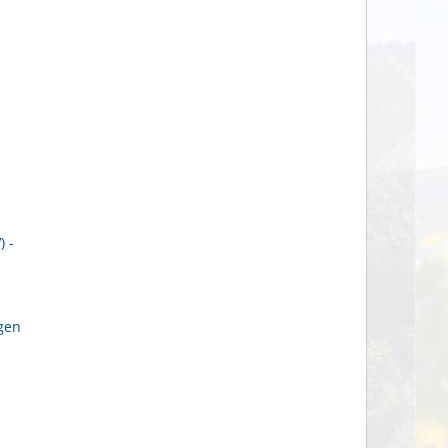
 -
gen