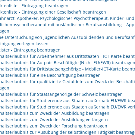
ektenliste - Eintragung beantragen
ektenliste - Eintragung einer Gesellschaft beantragen
Zahnarzt, Apotheker, Psychologischer Psychotherapeut, Kinder- und
lichenpsychotherapeut mit ausländischer Berufsausbildung – App
agen
che Untersuchung von jugendlichen Auszubildenden und Berufsanf
inigung vorlegen lassen
gister - Eintragung beantragen
haltserlaubnis für Arbeitnehmer aus Drittstaaten - ICT-Karte bean
haltserlaubnis für Au-pair-Beschäftigte (Nicht-EU/EWR) beantrage
haltserlaubnis für Drittstaatsangehörige - Mobiler-ICT-Karte bean
haltserlaubnis für eine Beschäftigung beantragen
haltserlaubnis für qualifizierte Geduldete zum Zweck der Beschäft
agen
haltserlaubnis für Staatsangehörige der Schweiz beantragen
haltserlaubnis für Studierende aus Staaten außerhalb EU/EWR be
haltserlaubnis für Studierende aus Staaten außerhalb EU/EWR ver
haltserlaubnis zum Zweck der Ausbildung beantragen
haltserlaubnis zum Zweck der Ausbildung verlängern
haltserlaubnis zum Zweck der Forschung beantragen
haltserlaubnis zur Ausübung der selbständigen Tätigkeit beantra