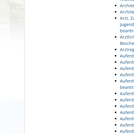
Archit
Archit
Arzt, 
Jugend
beantr
Ärztli
Besche
Arztre
Aufent
Aufent
Aufent
Aufent
Aufent
beantr
Aufent
Aufent
Aufent
Aufent
Aufent
Aufent
Aufent