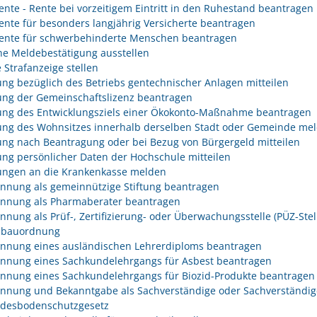
rente - Rente bei vorzeitigem Eintritt in den Ruhestand beantragen
rente für besonders langjährig Versicherte beantragen
rente für schwerbehinderte Menschen beantragen
he Meldebestätigung ausstellen
 Strafanzeige stellen
ng bezüglich des Betriebs gentechnischer Anlagen mitteilen
ng der Gemeinschaftslizenz beantragen
ng des Entwicklungsziels einer Ökokonto-Maßnahme beantragen
ng des Wohnsitzes innerhalb derselben Stadt oder Gemeinde me
ng nach Beantragung oder bei Bezug von Bürgergeld mitteilen
ng persönlicher Daten der Hochschule mitteilen
ngen an die Krankenkasse melden
nnung als gemeinnützige Stiftung beantragen
nnung als Pharmaberater beantragen
nnung als Prüf-, Zertifizierung- oder Überwachungsstelle (PÜZ-Stel
sbauordnung
nnung eines ausländischen Lehrerdiploms beantragen
nnung eines Sachkundelehrgangs für Asbest beantragen
nnung eines Sachkundelehrgangs für Biozid-Produkte beantragen
nnung und Bekanntgabe als Sachverständige oder Sachverständig
desbodenschutzgesetz