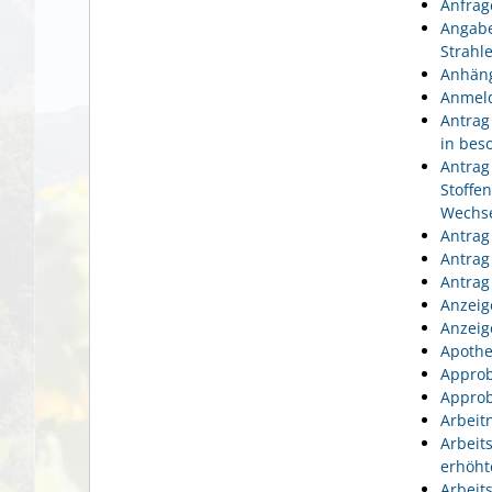
Anfrag
Angabe
Strahl
Anhäng
Anmeld
Antrag
in bes
Antrag
Stoffe
Wechse
Antrag
Antrag
Antrag
Anzeig
Anzeig
Apothe
Approb
Approb
Arbeit
Arbeit
erhöht
Arbeit