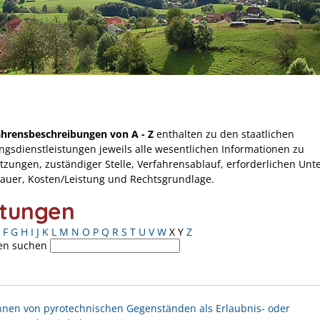
ahrensbeschreibungen von A - Z
enthalten zu den staatlichen
ngsdienstleistungen jeweils alle wesentlichen Informationen zu
tzungen, zuständiger Stelle, Verfahrensablauf, erforderlichen Unt
Dauer, Kosten/Leistung und Rechtsgrundlage.
stungen
F
G
H
I
J
K
L
M
N
O
P
Q
R
S
T
U
V
W
X
Y
Z
en suchen
nen von pyrotechnischen Gegenständen als Erlaubnis- oder