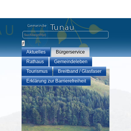
Aktuelles
Bürgerservice
Rathaus
Gemeindeleben
Tourismus
Breitband / Glasfaser
Erklärung zur Barrierefreiheit