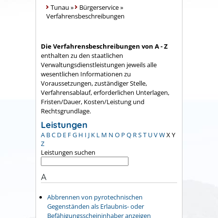
Tunau
»
Bürgerservice
»
Verfahrensbeschreibungen
Die Verfahrensbeschreibungen von A - Z
enthalten zu den staatlichen
Verwaltungsdienstleistungen jeweils alle
wesentlichen Informationen zu
Voraussetzungen, zuständiger Stelle,
Verfahrensablauf, erforderlichen Unterlagen,
Fristen/Dauer, Kosten/Leistung und
Rechtsgrundlage.
Leistungen
A
B
C
D
E
F
G
H
I
J
K
L
M
N
O
P
Q
R
S
T
U
V
W
X
Y
Z
Leistungen suchen
A
Abbrennen von pyrotechnischen
Gegenständen als Erlaubnis- oder
Befähigungsscheininhaber anzeigen