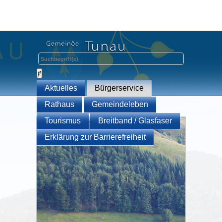
Aktuelles
Bürgerservice
Rathaus
Gemeindeleben
Tourismus
Breitband / Glasfaser
Erklärung zur Barrierefreiheit