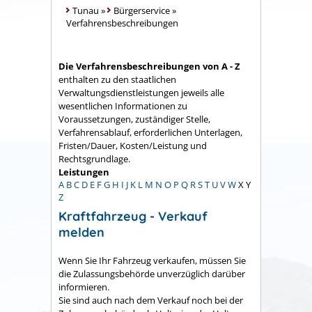
Tunau
»
Bürgerservice
»
Verfahrensbeschreibungen
Die Verfahrensbeschreibungen von A - Z
enthalten zu den staatlichen
Verwaltungsdienstleistungen jeweils alle
wesentlichen Informationen zu
Voraussetzungen, zuständiger Stelle,
Verfahrensablauf, erforderlichen Unterlagen,
Fristen/Dauer, Kosten/Leistung und
Rechtsgrundlage.
Leistungen
A
B
C
D
E
F
G
H
I
J
K
L
M
N
O
P
Q
R
S
T
U
V
W
X
Y
Z
Kraftfahrzeug - Verkauf
melden
Wenn Sie Ihr Fahrzeug verkaufen, müssen Sie
die Zulassungsbehörde unverzüglich darüber
informieren.
Sie sind auch nach dem Verkauf noch bei der