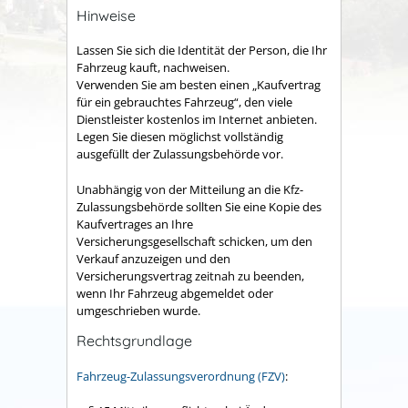
Hinweise
Lassen Sie sich die Identität de
r Person, die Ihr
Fahrzeug kauft
,
nachweisen.
Verwenden Sie am besten einen „Kaufvertrag
für ein gebrauchtes Fahrzeug“, den viele
Dienstleister kostenlos im Internet anbieten.
Legen Sie diesen möglichst vollständig
ausg
e
füllt der Zulassungsbehörde vor.
Unabhängig von der Mitteilung an die Kfz-
Zulassungsbehörde sol
l
ten Sie eine Kopie des
Kaufvertrages an Ihre
Versicherungsgesel
l
schaft schicken, um den
Ver
kauf anzuzeigen und den
Ver
sich
e
rungsvertrag
zeitnah
zu beenden
,
wenn Ihr Fahrzeug abgemeldet oder
umgeschrieben wurde
.
Rechtsgrundlage
Fahrzeug-Zulassungsverordnung (FZV)
: