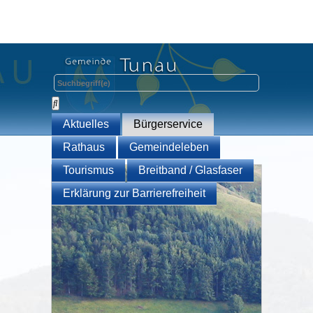
Aktuelles
Bürgerservice
Rathaus
Gemeindeleben
Tourismus
Breitband / Glasfaser
Erklärung zur Barrierefreiheit