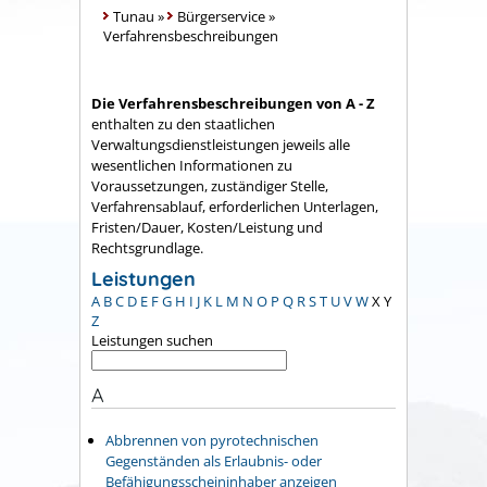
Tunau
»
Bürgerservice
»
Verfahrensbeschreibungen
Die Verfahrensbeschreibungen von A - Z
enthalten zu den staatlichen
Verwaltungsdienstleistungen jeweils alle
wesentlichen Informationen zu
Voraussetzungen, zuständiger Stelle,
Verfahrensablauf, erforderlichen Unterlagen,
Fristen/Dauer, Kosten/Leistung und
Rechtsgrundlage.
Leistungen
A
B
C
D
E
F
G
H
I
J
K
L
M
N
O
P
Q
R
S
T
U
V
W
X
Y
Z
Leistungen suchen
A
Abbrennen von pyrotechnischen
Gegenständen als Erlaubnis- oder
Befähigungsscheininhaber anzeigen