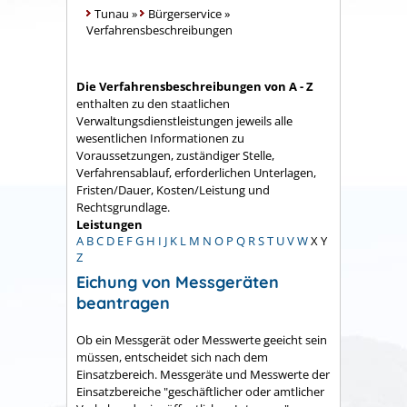
Tunau
»
Bürgerservice
»
Verfahrensbeschreibungen
Die Verfahrensbeschreibungen von A - Z
enthalten zu den staatlichen
Verwaltungsdienstleistungen jeweils alle
wesentlichen Informationen zu
Voraussetzungen, zuständiger Stelle,
Verfahrensablauf, erforderlichen Unterlagen,
Fristen/Dauer, Kosten/Leistung und
Rechtsgrundlage.
Leistungen
A
B
C
D
E
F
G
H
I
J
K
L
M
N
O
P
Q
R
S
T
U
V
W
X
Y
Z
Eichung von Messgeräten
beantragen
Ob ein Messgerät oder Messwerte geeicht sein
müssen, entscheidet sich nach dem
Einsatzbereich. Messgeräte und Messwerte der
Einsatzbereiche "geschäftlicher oder amtlicher