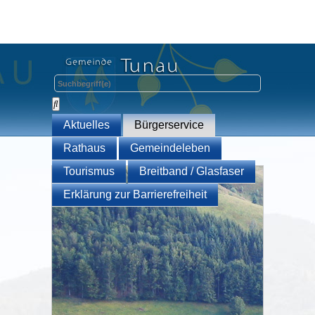
Aktuelles
Bürgerservice
Rathaus
Gemeindeleben
Tourismus
Breitband / Glasfaser
Erklärung zur Barrierefreiheit