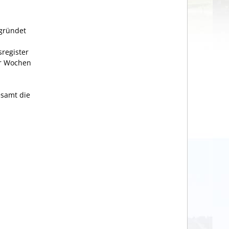
gründet
register
er Wochen
samt die