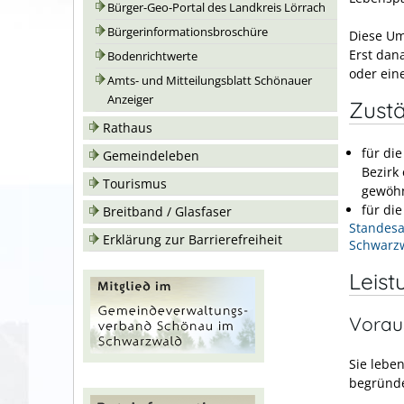
Bürger-Geo-Portal des Landkreis Lörrach
Bürgerinformationsbroschüre
Diese U
Erst dan
Bodenrichtwerte
oder ei
Amts- und Mitteilungsblatt Schönauer
Anzeiger
Zustä
Rathaus
für di
Gemeindeleben
Bezirk
Tourismus
gewöhn
für di
Breitband / Glasfaser
Standesa
Erklärung zur Barrierefreiheit
Schwarz
Leist
Vorau
Sie lebe
begründe