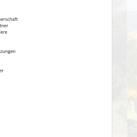
erschaft
rtner
dere
etzungen
er