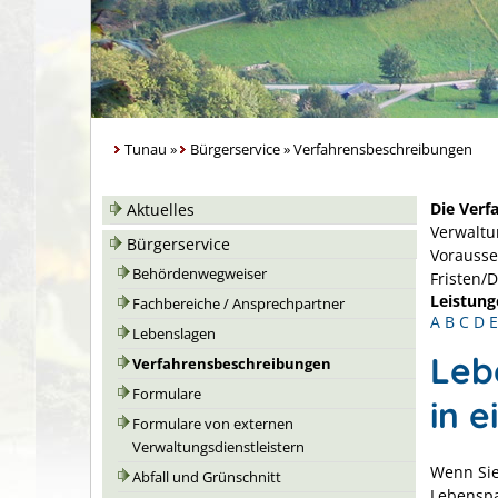
Tunau
»
Bürgerservice
»
Verfahrensbeschreibungen
Die Verf
Aktuelles
Verwaltu
Bürgerservice
Vorausse
Behördenwegweiser
Fristen/
Leistung
Fachbereiche / Ansprechpartner
A
B
C
D
E
Lebenslagen
Leb
Verfahrensbeschreibungen
Formulare
in 
Formulare von externen
Verwaltungsdienstleistern
Wenn Sie
Abfall und Grünschnitt
Lebenspa