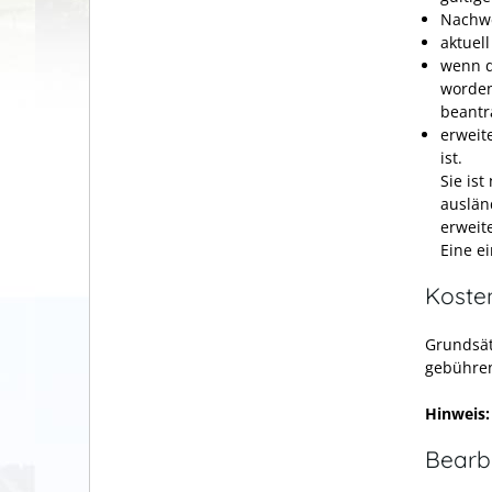
Nachwe
aktuel
wenn d
worden
beantr
erweit
ist.
Sie is
auslän
erweit
Eine e
Koste
Grundsät
gebühren
Hinweis
Bearb