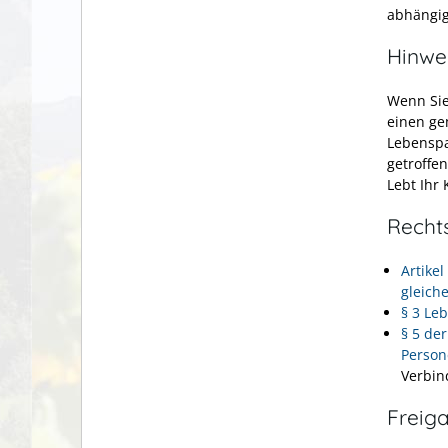
abhängig
Hinwe
Wenn Sie
einen ge
Lebenspa
getroffe
Lebt Ihr
Recht
Artike
gleich
§ 3 Le
§ 5 de
Person
Verbin
Freig