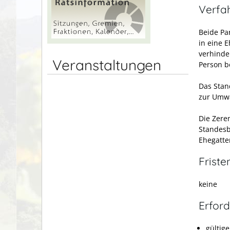
Verfa
Beide Pa
in eine 
verhinde
Veranstaltungen
Person b
Das Stan
zur Umwa
Die Zere
Standesb
Ehegatte
Friste
keine
Erford
gültig