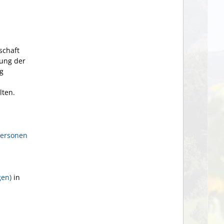
schaft
ung der
g
lten.
Personen
gen)
in