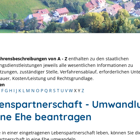
ahrensbeschreibungen von A - Z
enthalten zu den staatlichen
ngsdienstleistungen jeweils alle wesentlichen Informationen zu
tzungen, zuständiger Stelle, Verfahrensablauf, erforderlichen Unt
Dauer, Kosten/Leistung und Rechtsgrundlage.
en
F
G
H
I
J
K
L
M
N
O
P
Q
R
S
T
U
V
W
X
Y
Z
enspartnerschaft - Umwandl
eine Ehe beantragen
 in einer eingetragenen Lebenspartnerschaft leben, können Sie di
rtnerschaft in eine Ehe umwandeln.