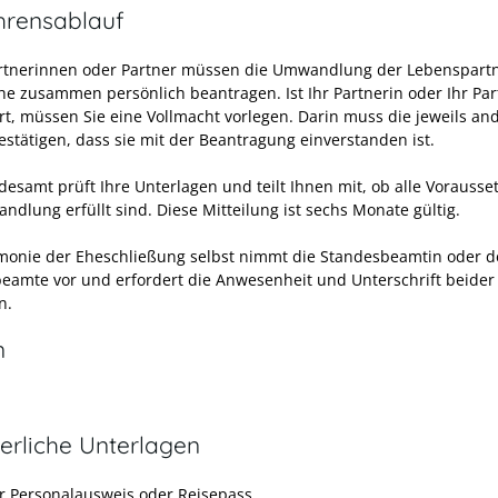
hrensablauf
rtnerinnen oder Partner müssen die Umwandlung der Lebenspartn
Ehe zusammen persönlich beantragen.
Ist Ihr Partnerin oder Ihr Pa
rt, müssen Sie eine Vollmacht vorlegen. Darin muss die jeweils an
estätigen, dass sie mit der Beantragung einverstanden ist.
desamt prüft Ihre Unterlagen und teilt Ihnen mit, ob alle Vorauss
ndlung erfüllt sind.
Diese Mitteilung ist sechs Monate gültig.
monie der Eheschließung selbst nimmt die Standesbeamtin oder d
eamte vor und erfordert die Anwesenheit und Unterschrift beider
n.
n
erliche Unterlagen
er Personalausweis oder Reisepass