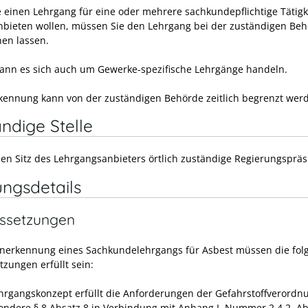
 einen Lehrgang für eine oder mehrere sachkundepflichtige Tätigk
nbieten wollen, müssen Sie den Lehrgang bei der zuständigen Be
en lassen.
kann es sich auch um Gewerke-spezifische Lehrgänge handeln.
kennung kann von der zuständigen Behörde zeitlich begrenzt wer
ndige Stelle
den Sitz des Lehrgangsanbieters örtlich zuständige Regierungsprä
ungsdetails
ssetzungen
Anerkennung eines Sachkundelehrgangs für Asbest müssen die fo
tzungen erfüllt sein:
hrgangskonzept erfüllt die Anforderungen der Gefahrstoffverordn
ondere § 8 Absatz 8 in Verbindung mit Anhang I, Nummer 2.4.2, Ab