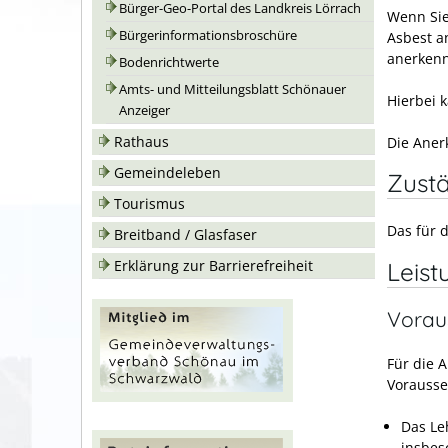
Bürger-Geo-Portal des Landkreis Lörrach
Wenn Sie
Bürgerinformationsbroschüre
Asbest a
anerkenn
Bodenrichtwerte
Amts- und Mitteilungsblatt Schönauer
Hierbei 
Anzeiger
Rathaus
Die Aner
Gemeindeleben
Zustä
Tourismus
Das für 
Breitband / Glasfaser
Leist
Erklärung zur Barrierefreiheit
Vorau
Für die 
Vorausse
Das Le
insbes