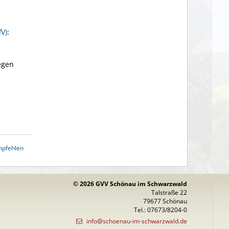
fV)
:
egen
mpfehlen
© 2026 GVV Schönau im Schwarzwald
Talstraße 22
79677 Schönau
Tel.: 07673/8204-0
info@schoenau-im-schwarzwald.de