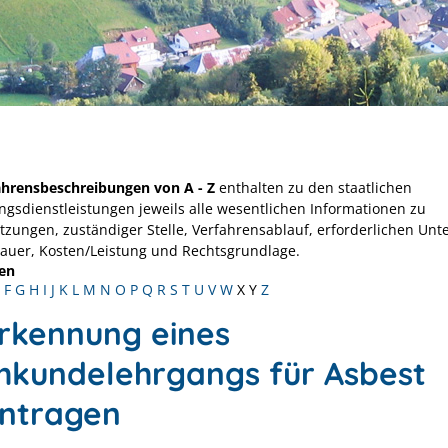
ahrensbeschreibungen von A - Z
enthalten zu den staatlichen
ngsdienstleistungen jeweils alle wesentlichen Informationen zu
tzungen, zuständiger Stelle, Verfahrensablauf, erforderlichen Unt
Dauer, Kosten/Leistung und Rechtsgrundlage.
en
F
G
H
I
J
K
L
M
N
O
P
Q
R
S
T
U
V
W
X
Y
Z
rkennung eines
hkundelehrgangs für Asbest
ntragen