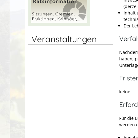
(derzei
Inhalt
techni
Der Le
Veranstaltungen
Verfa
Nachdem 
haben, p
Unterlag
Friste
keine
Erford
Für die 
werden d
Angabe