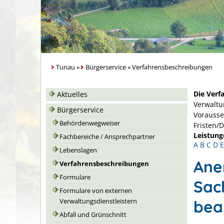
Tunau
»
Bürgerservice
»
Verfahrensbeschreibungen
Die Verf
Aktuelles
Verwaltu
Bürgerservice
Vorausse
Behördenwegweiser
Fristen/
Leistung
Fachbereiche / Ansprechpartner
A
B
C
D
E
Lebenslagen
Ane
Verfahrensbeschreibungen
Formulare
Sac
Formulare von externen
bea
Verwaltungsdienstleistern
Abfall und Grünschnitt