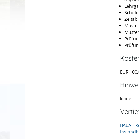
Lehrga
Schulu
Zeitab
Muster-
Muster
Prüfun
Prüfun
Koste
EUR 100,
Hinwe
keine
Verti
BAuA - R
Instandh