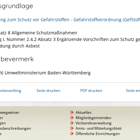
sgrundlage
ng zum Schutz vor Gefahrstoffen - Gefahrstoffverordnung (GefStof
satz 8 Allgemeine Schutzmaßnahmen
 I, Nummer 2.4.2 Absatz 3 Ergänzende Vorschriften zum Schutz g
dung durch Asbest
abevermerk
026 Umweltministerium Baden-Württemberg
eitenanfang
Seite drucken
PDF drucken
Seite e
nwegweiser
Aktuelles
er
Mitgliedsgemeinden
gen
Verbandsverwaltung
nsbeschreibungen
Amts- und Mitteilungsblatt
e
Öffentliche Einrichtungen