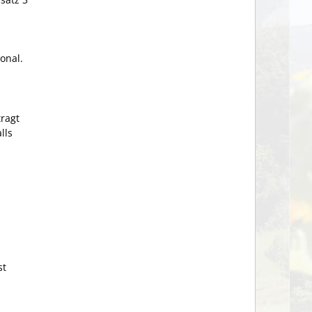
onal.
ragt
lls
st