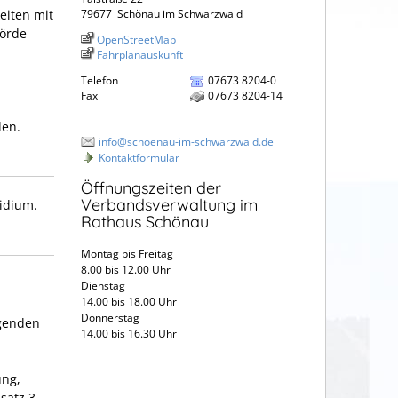
eiten mit
79677
Schönau im Schwarzwald
hörde
OpenStreetMap
Fahrplanauskunft
Telefon
07673 8204-0
Fax
07673 8204-14
den.
info@schoenau-im-schwarzwald.de
Kontaktformular
Öffnungszeiten der
Verbandsverwaltung im
sidium.
Rathaus Schönau
Montag bis Freitag
8.00 bis 12.00 Uhr
Dienstag
14.00 bis 18.00 Uhr
Donnerstag
lgenden
14.00 bis 16.30 Uhr
ung,
satz 3