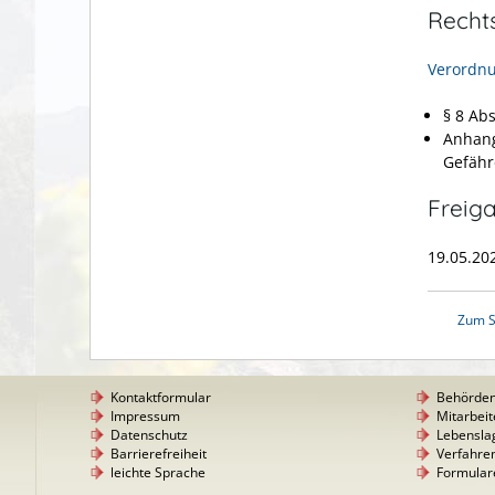
Recht
Verordnu
§ 8 Ab
Anhang
Gefähr
Freig
19.05.2
Zum S
Kontaktformular
Behörde
Impressum
Mitarbeit
Datenschutz
Lebensla
Barrierefreiheit
Verfahre
leichte Sprache
Formular