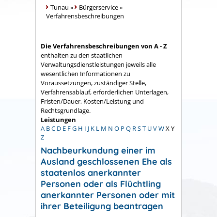
Tunau
»
Bürgerservice
»
Verfahrensbeschreibungen
Die Verfahrensbeschreibungen von A - Z
enthalten zu den staatlichen
Verwaltungsdienstleistungen jeweils alle
wesentlichen Informationen zu
Voraussetzungen, zuständiger Stelle,
Verfahrensablauf, erforderlichen Unterlagen,
Fristen/Dauer, Kosten/Leistung und
Rechtsgrundlage.
Leistungen
A
B
C
D
E
F
G
H
I
J
K
L
M
N
O
P
Q
R
S
T
U
V
W
X
Y
Z
Nachbeurkundung einer im
Ausland geschlossenen Ehe als
staatenlos anerkannter
Personen oder als Flüchtling
anerkannter Personen oder mit
ihrer Beteiligung beantragen