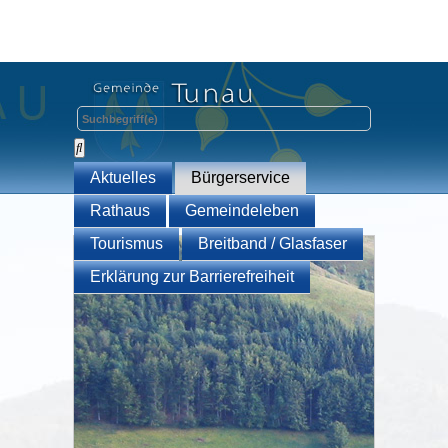
Aktuelles
Bürgerservice
Rathaus
Gemeindeleben
Tourismus
Breitband / Glasfaser
Erklärung zur Barrierefreiheit