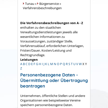
Tunau
»
Bürgerservice
»
Verfahrensbeschreibungen
Die Verfahrensbeschreibungen von A - Z
enthalten zu den staatlichen
Verwaltungsdienstleistungen jeweils alle
wesentlichen Informationen zu
Voraussetzungen, zuständiger Stelle,
Verfahrensablauf, erforderlichen Unterlagen,
Fristen/Dauer, Kosten/Leistung und
Rechtsgrundlage.
Leistungen
A
B
C
D
E
F
G
H
I
J
K
L
M
N
O
P
Q
R
S
T
U
V
W
X
Y
Z
Personenbezogene Daten -
Übermittlung oder Übertragung
beantragen
Unternehmen, öffentliche Stellen und andere
Organisationen wie beispielsweise Vereine
speichern personenbezogene Daten.