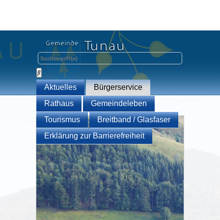
Aktuelles
Bürgerservice
Rathaus
Gemeindeleben
Tourismus
Breitband / Glasfaser
Erklärung zur Barrierefreiheit