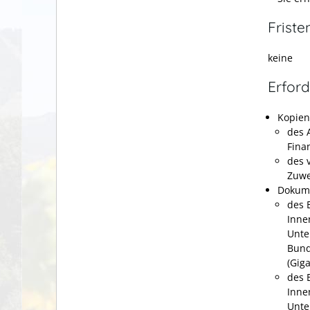
Friste
keine
Erford
Kopien
des 
Fina
des 
Zuwe
Dokume
des 
Inne
Unte
Bund
(
Giga
des 
Inne
Unte