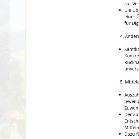
zur Ve
Die Üb
einer 
für Di
4. Änder
Sämtli
Konkre
Rückn
unverz
5. Mittel
Auszah
jeweil
Zuwend
Der Zu
Entsch
Mittel
Dazu f