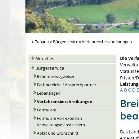
Tunau
»
Bürgerservice
»
Verfahrensbeschreibungen
Die Verf
Aktuelles
Verwaltu
Bürgerservice
Vorausse
Behördenwegweiser
Fristen/
Leistung
Fachbereiche / Ansprechpartner
A
B
C
D
E
Lebenslagen
Bre
Verfahrensbeschreibungen
Formulare
bea
Formulare von externen
Verwaltungsdienstleistern
Das Land
Abfall und Grünschnitt
eine Mit