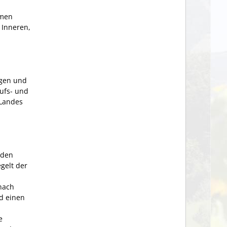
hmen
 Inneren,
gen
und
ufs
-
und
 Landes
 den
gelt
der
nach
d
einen
e