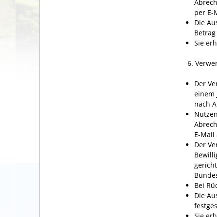
Abrech
per E-
Die Au
Betrag
Sie er
6. Verw
Der V
einem 
n
ach A
Nutzen
Abrech
E-Mail
Der Ve
Bewill
gerich
Bunde
Bei Rü
Die Au
festge
Sie er