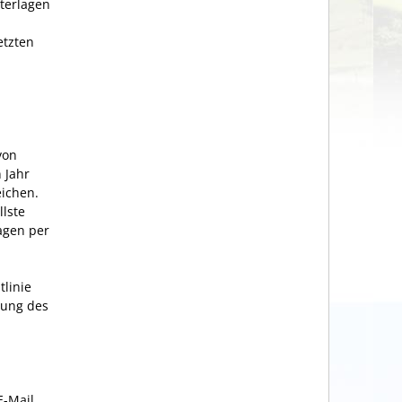
terlagen
etzten
von
n Jahr
eichen.
llste
agen per
tlinie
lung des
E-Mail.