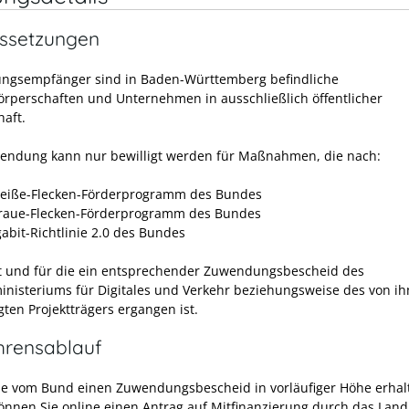
ssetzungen
gsempfänger sind in Baden-Württemberg befindliche
örperschaften und Unternehmen in ausschließlich öffentlicher
haft.
endung kann nur bewilligt wer
den f
ür Maßnahmen, die nach:
iße-Flecken-Förderprogramm des Bundes
aue-Flecken-Förderprogramm des Bundes
gabit-Richtlinie 2.0 des Bundes
t und für die ein entsprechender Zuwendungsbescheid des
nisteriums für
Digitales und Verkehr
beziehungsweise des von
i
gten Projektträgers ergangen ist.
hrensablauf
ie vom Bund einen Zuwendungsbescheid in vorläufiger Höhe erhal
önnen Sie online einen Antrag auf Mitfi
n
anzierung durch das Land