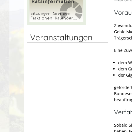
Vorau
Zuwendun
Gebietsk
Veranstaltungen
Trägersc
Eine Zuw
dem We
dem Gr
der Gi
ge
förder
Bundesmi
beauftra
Verfa
Sobald S
haben, k