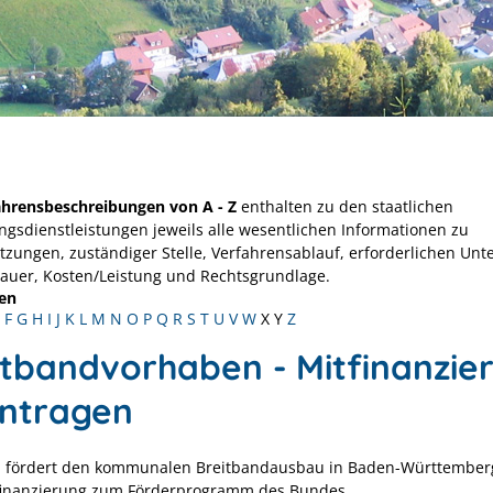
ahrensbeschreibungen von A - Z
enthalten zu den staatlichen
ngsdienstleistungen jeweils alle wesentlichen Informationen zu
tzungen, zuständiger Stelle, Verfahrensablauf, erforderlichen Unt
Dauer, Kosten/Leistung und Rechtsgrundlage.
en
F
G
H
I
J
K
L
M
N
O
P
Q
R
S
T
U
V
W
X
Y
Z
itbandvorhaben - Mitfinanzie
ntragen
 fördert den kommunalen Breitbandausbau in Baden-Württember
finanzierung zum Förderprogramm des Bundes.