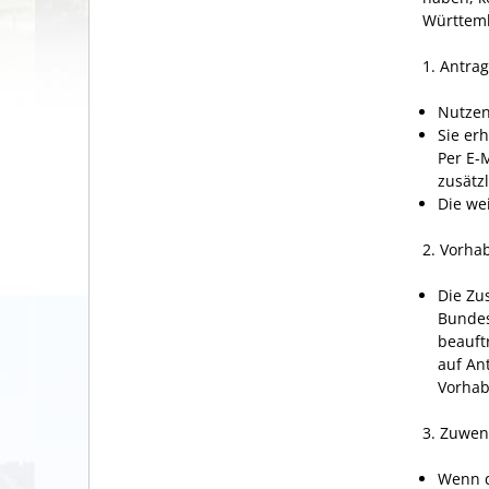
Württemb
1. Antrag
Nutzen
Sie er
Per E-
zusätzl
Die we
2. Vorha
Die Zu
Bundes
beauft
auf An
Vorhab
3. Zuwe
Wenn d