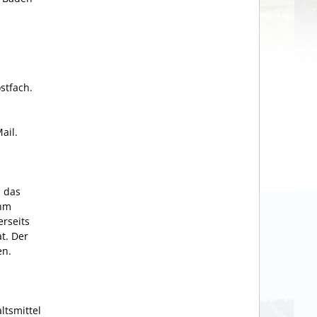
stfach.
ail.
n das
ihm
erseits
t. Der
en.
ltsmittel