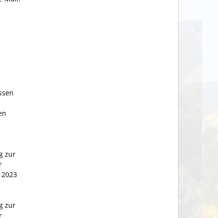
ssen
en
g zur
r
i 2023
g zur
r