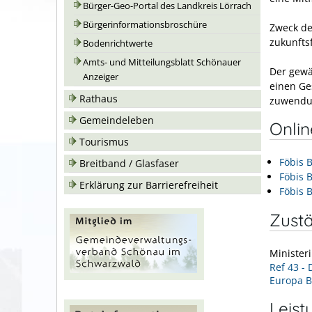
Bürger-Geo-Portal des Landkreis Lörrach
Bürgerinformationsbroschüre
Zweck de
zukunfts
Bodenrichtwerte
Amts- und Mitteilungsblatt Schönauer
Der
ge
wä
Anzeiger
eine
n Ge
Rathaus
zu
wendu
Gemeindeleben
Onli
Tourismus
Föbis 
Breitband / Glasfaser
Föbis 
Erklärung zur Barrierefreiheit
Föbis 
Zustä
Minister
Ref 43 - 
Europa 
Leist