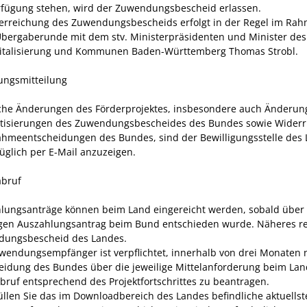
rfügung stehen, wird der Zuwendungsbescheid erlassen.
erreichung des Zuwendungsbescheids erfolgt in der Regel im Ra
Übergaberunde mit dem stv. Ministerpräsidenten und Minister des
gitalisierung und Kommunen Baden-Württemberg Thomas Strobl.
ungsmitteilung
che Änderungen des Förderprojektes, insbesondere auch
Änderun
tisierungen
des
Zuwendungsbescheid
es
des
Bundes
sowie Widerr
ahmeentscheidungen des Bundes
,
sind der Bewilligungsstelle des
üglich per E-Mail anzuzeigen.
abruf
lungsanträge können beim Land
eingereicht werden
,
sobald
über
igen Auszahlungsantrag
beim Bund
entschieden
wurde
.
Näheres re
ungsbescheid des Landes.
wendungsempfänger ist verpflichtet, innerhalb von drei Monaten 
eidung des
Bund
es
über die
jeweilige Mittelanforderung
beim Lan
abruf
entsprechend de
s
Projektfortschritt
es
zu beantragen.
üllen Sie das im Downloadbereich des Landes befindliche aktuellst