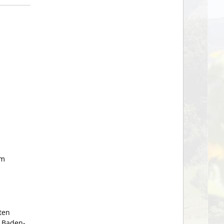
hm
ten
 Baden-