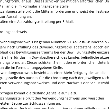
nungsformular aus. Dieses schicken Sie mit den erforderlichen Un
Mail an die im Formular angegebene Stelle.
szahlungsstelle prüft die Mittelanforderung und weist den festges
 zur Auszahlung an.
halten eine Auszahlungsmitteilung per E-Mail.
endungsnachweis
erwendungsnachweis
ist
gemäß Nummer 6.1 ANBest
-
Gk
innerhalb
Jahr nach Erfüllung des Zuwendungszwecks, spätestens jedoch
ei
blauf des Bewilligungszeit
raums
bei
der
Bewilligungsstelle
einzur
 Sie hierfür das im Downloadbereich des Landes befindliche aktue
nungsformular. Dieses schicken Sie mit den erforderlichen Unterl
 an die im Formular angegebene Stelle.
rwendungsnachweis besteht aus einer Mehrfertigung des an die
igungsstelle des Bundes für die Förderung nach der jeweiligen Rich
teten Verwendungsnachweises und dem Nachweis der Schlusszah
s.
ckfragen kommt die zuständige Stelle auf Sie zu.
szahlungsstelle prüft den Verwendungsnachweis und weist den
setzten Betrag zur Schlusszahlung an.
halten einen Festsetzungsbescheid mit Auszahlungsmitteilung per 