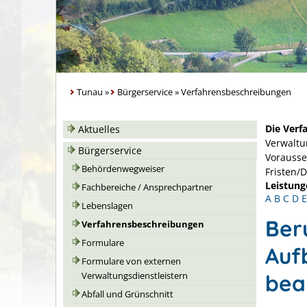
Tunau
»
Bürgerservice
»
Verfahrensbeschreibungen
Die Verf
Aktuelles
Verwaltu
Bürgerservice
Vorausse
Behördenwegweiser
Fristen/
Leistung
Fachbereiche / Ansprechpartner
A
B
C
D
E
Lebenslagen
Ber
Verfahrensbeschreibungen
Formulare
Auf
Formulare von externen
bea
Verwaltungsdienstleistern
Abfall und Grünschnitt