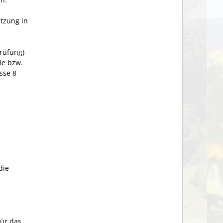
etzung in
rüfung)
le bzw.
sse 8
die
für das