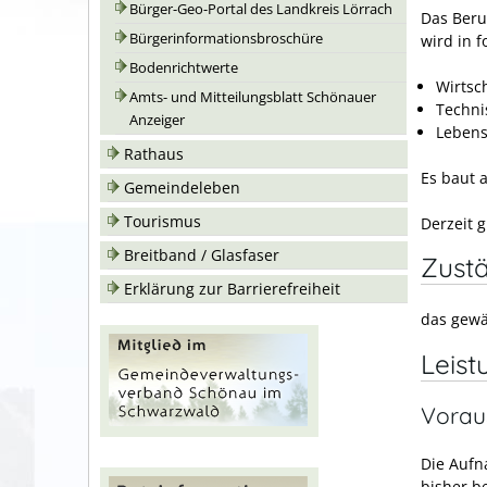
Bürger-Geo-Portal des Landkreis Lörrach
Das Beru
Bürgerinformationsbroschüre
wird in 
Bodenrichtwerte
Wirtsch
Amts- und Mitteilungsblatt Schönauer
Techni
Anzeiger
Lebens
Rathaus
Es baut 
Gemeindeleben
Tourismus
Derzeit 
Breitband / Glasfaser
Zustä
Erklärung zur Barrierefreiheit
das gewä
Leist
Vorau
Die Aufn
bisher b