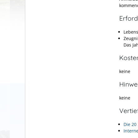
kommende
Erford
Lebens
Zeugni
Das Ja
Koste
keine
Hinwe
keine
Verti
Die 20
Intern