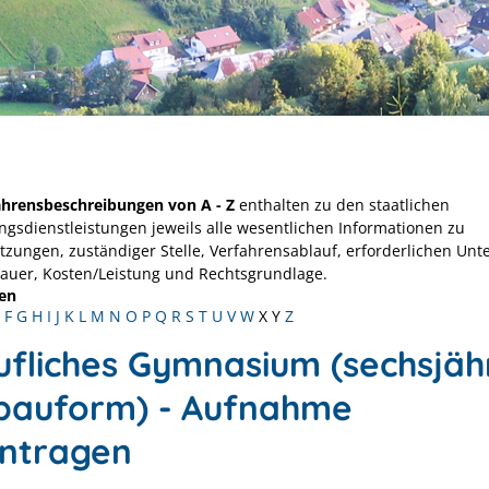
ahrensbeschreibungen von A - Z
enthalten zu den staatlichen
ngsdienstleistungen jeweils alle wesentlichen Informationen zu
tzungen, zuständiger Stelle, Verfahrensablauf, erforderlichen Unt
Dauer, Kosten/Leistung und Rechtsgrundlage.
en
F
G
H
I
J
K
L
M
N
O
P
Q
R
S
T
U
V
W
X
Y
Z
ufliches Gymnasium (sechsjäh
bauform) - Aufnahme
ntragen