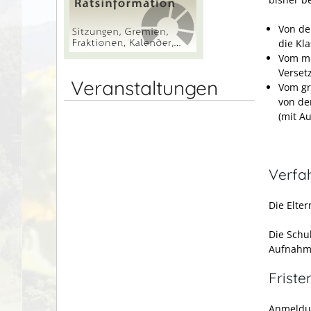
Von de
die Kl
Vom mi
Verset
Veranstaltungen
Vom gr
von de
(mit A
Verfa
Die Elter
Die Schul
Aufnahm
Friste
Anmeldun