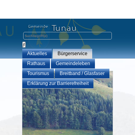
Aktuelles
Bürgerservice
Rathaus
Gemeindeleben
Tourismus
Breitband / Glasfaser
Erklärung zur Barrierefreiheit