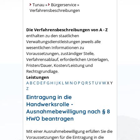
Tunau
»
Bürgerservice
»
Verfahrensbeschreibungen
Die Verfahrensbeschreibungen von A - Z
enthalten zu den staatlichen
Verwaltungsdienstleistungen jeweils alle
wesentlichen Informationen zu
Voraussetzungen, zuständiger Stelle,
Verfahrensablauf, erforderlichen Unterlagen,
Fristen/Dauer, Kosten/Leistung und
Rechtsgrundlage.
Leistungen
A
B
C
D
E
F
G
H
I
J
K
L
M
N
O
P
Q
R
S
T
U
V
W
X
Y
Z
Eintragung in die
Handwerksrolle -
Ausnahmebewilligung nach § 8
HWO beantragen
Mit einer Ausnahmebewilligung erfüllen Sie die
Voraussetzungen für die Eintragung in die