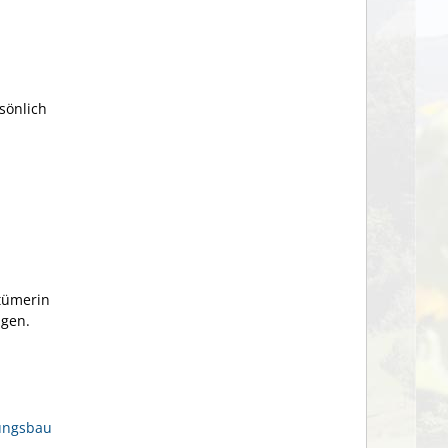
sönlich
ntümerin
igen.
nungsbau