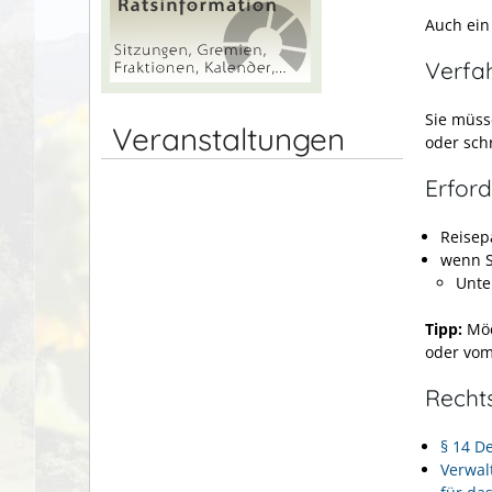
Auch ein
Verfa
Sie müss
Veranstaltungen
oder sch
Erford
Reisep
wenn S
Unte
Tipp:
Möc
oder vom
Recht
§ 14 D
Verwal