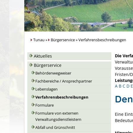
Tunau
»
Bürgerservice
»
Verfahrensbeschreibungen
Die Verf
Aktuelles
Verwaltu
Bürgerservice
Vorausse
Behördenwegweiser
Fristen/
Leistung
Fachbereiche / Ansprechpartner
A
B
C
D
E
Lebenslagen
Den
Verfahrensbeschreibungen
Formulare
Formulare von externen
Eine Ein
Verwaltungsdienstleistern
Bedeutu
Abfall und Grünschnitt
Hinweis: