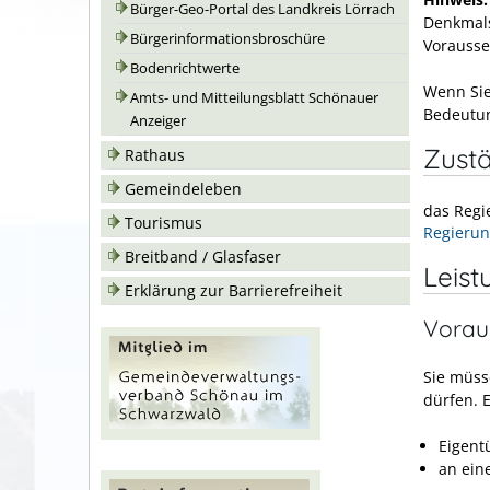
Bürger-Geo-Portal des Landkreis Lörrach
Denkmals
Bürgerinformationsbroschüre
Vorausse
Bodenrichtwerte
Wenn Sie
Amts- und Mitteilungsblatt Schönauer
Bedeutun
Anzeiger
Zustä
Rathaus
Gemeindeleben
das Regi
Tourismus
Regierun
Breitband / Glasfaser
Leist
Erklärung zur Barrierefreiheit
Vorau
Sie müss
dürfen.
Eigent
an ei