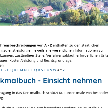
ahrensbeschreibungen von A - Z
enthalten zu den staatlichen
ngsdienstleistungen jeweils alle wesentlichen Informationen zu
tzungen, zuständiger Stelle, Verfahrensablauf, erforderlichen Unt
Dauer, Kosten/Leistung und Rechtsgrundlage.
en
F
G
H
I
J
K
L
M
N
O
P
Q
R
S
T
U
V
W
X
Y
Z
kmalbuch - Einsicht nehmen
tragung in das Denkmalbuch schützt Kulturdenkmale von besonde
ng.
Ob ein Kulturdenkmal von besonderer Bedeutung ist, stellt die