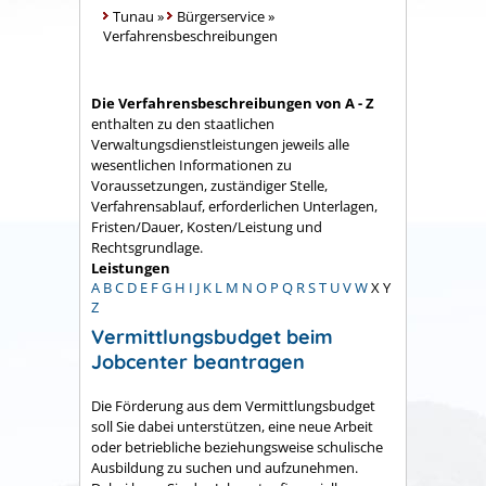
Tunau
»
Bürgerservice
»
Verfahrensbeschreibungen
Die Verfahrensbeschreibungen von A - Z
enthalten zu den staatlichen
Verwaltungsdienstleistungen jeweils alle
wesentlichen Informationen zu
Voraussetzungen, zuständiger Stelle,
Verfahrensablauf, erforderlichen Unterlagen,
Fristen/Dauer, Kosten/Leistung und
Rechtsgrundlage.
Leistungen
A
B
C
D
E
F
G
H
I
J
K
L
M
N
O
P
Q
R
S
T
U
V
W
X
Y
Z
Vermittlungsbudget beim
Jobcenter beantragen
Die Förderung aus dem Vermittlungsbudget
soll Sie dabei unterstützen, eine neue Arbeit
oder betriebliche beziehungsweise schulische
Ausbildung zu suchen und aufzunehmen.