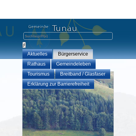
Aktuelles
Bürgerservice
Rathaus
Gemeindeleben
Tourismus
Breitband / Glasfaser
Erklärung zur Barrierefreiheit