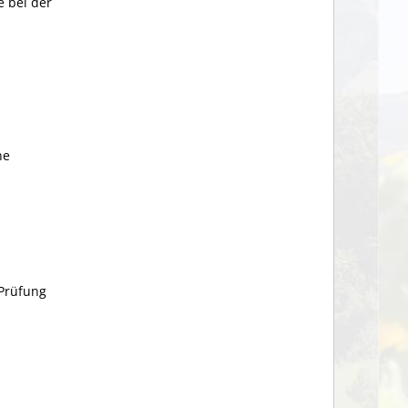
e bei der
ne
 Prüfung