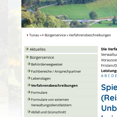
Tunau
»
Bürgerservice
»
Verfahrensbeschreibungen
Die Verf
Aktuelles
Verwaltu
Bürgerservice
Vorausse
Behördenwegweiser
Fristen/
Leistung
Fachbereiche / Ansprechpartner
A
B
C
D
E
Lebenslagen
Spi
Verfahrensbeschreibungen
Formulare
(Re
Formulare von externen
Unb
Verwaltungsdienstleistern
Abfall und Grünschnitt