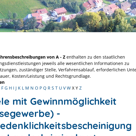
ahrensbeschreibungen von A - Z
enthalten zu den staatlichen
ngsdienstleistungen jeweils alle wesentlichen Informationen zu
tzungen, zuständiger Stelle, Verfahrensablauf, erforderlichen Unt
Dauer, Kosten/Leistung und Rechtsgrundlage.
en
F
G
H
I
J
K
L
M
N
O
P
Q
R
S
T
U
V
W
X
Y
Z
ele mit Gewinnmöglichkeit
isegewerbe) -
edenklichkeitsbescheinigung