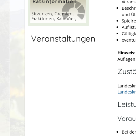
Verans
Beschr
und Üb
Spielr
Auflis
Gültig
Veranstaltungen
event
Hinweis:
Auflagen
Zustä
Landesk
Landesk
Leist
Vorau
Bei de