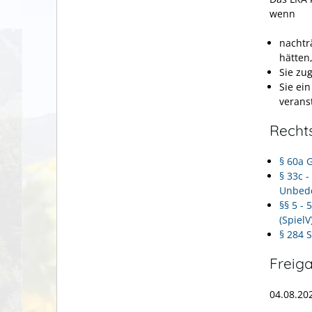
wenn
nachtr
hätten
Sie zu
Sie ei
verans
Recht
§ 60a 
§ 33c 
Unbede
§§ 5 -
(SpielV
§ 284 
Freig
04.08.20