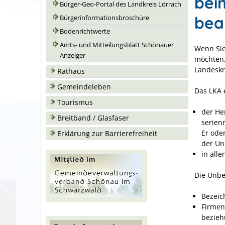
bei
Bürger-Geo-Portal des Landkreis Lörrach
bea
Bürgerinformationsbroschüre
Bodenrichtwerte
Amts- und Mitteilungsblatt Schönauer
Wenn Sie
Anzeiger
möchten,
Landeskr
Rathaus
Gemeindeleben
Das LKA 
Tourismus
der He
Breitband / Glasfaser
serien
Er ode
Erklärung zur Barrierefreiheit
der Un
in all
Die Unbe
Bezeic
Firmen
bezieh