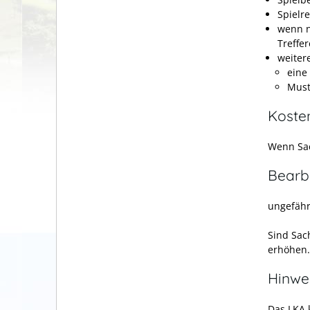
Spielr
wenn n
Treffe
weiter
eine
Must
Koste
Wenn Sac
Bearb
ungefähr
Sind Sac
erhöhen.
Hinwe
Das LKA 