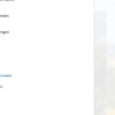
anden
gungen
ichkeit
s)