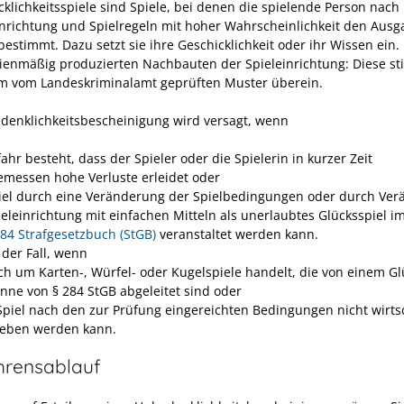
cklichkeitsspiele sind Spiele, bei denen die spielende Person nach
inrichtung und Spielregeln mit hoher
Wahrscheinlichkeit den Ausg
bestimmt. Dazu setzt sie ihre Geschicklichkeit oder ihr Wissen ein.
rienmäßig produzierten Nachbauten der Spieleinrichtung: Diese s
m vom Landeskriminalamt geprüften Muster überein.
denklichkeitsbescheinigung wird versagt, wenn
ahr besteht, dass der Spieler oder die Spielerin in kurzer Zeit
messen hohe Verluste erleidet oder
iel durch eine Veränderung der Spielbedingungen oder durch Ve
ieleinrichtung mit einfachen Mitteln als unerlaubtes Glücksspiel i
284 Strafgesetzbuch (StGB)
veranstaltet werden kann.
 der Fall, wenn
ich um Karten-, Würfel- oder Kugelspiele handelt, die von einem Gl
inne von § 284 StGB abgeleitet sind oder
Spiel nach den zur Prüfung eingereichten Bedingungen nicht wirtsc
ieben werden kann.
hrensablauf