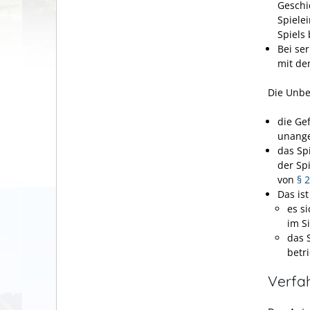
Geschi
Spiele
Spiels 
Bei se
mit de
Die Unbe
die Gef
unange
das Sp
der Sp
von
§ 
Das ist
es s
im S
das 
betr
Verfa