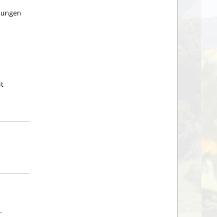
ldungen
t
.