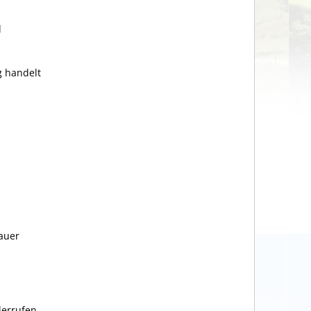
d
g handelt
.
auer
errufen,