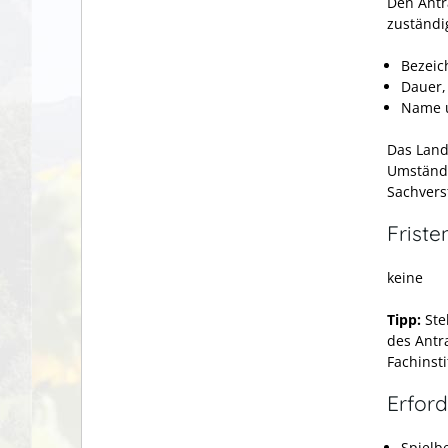
Den Antr
zuständi
Bezeic
Dauer, 
Name u
Das Land
Umstände
Sachvers
Friste
keine
Tipp:
Ste
des Antr
Fachinsti
Erford
Spielb