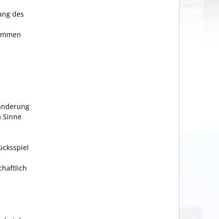
ang des
timmen
ränderung
m Sinne
ücksspiel
haftlich